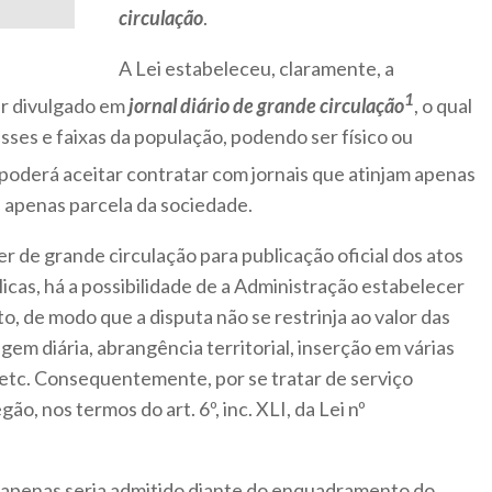
circulação
.
A Lei estabeleceu, claramente, a
1
ser divulgado em
jornal diário de grande circulação
, o qual
asses e faixas da população, podendo ser físico ou
poderá aceitar contratar com jornais que atinjam apenas
u apenas parcela da sociedade.
er de grande circulação para publicação oficial dos atos
icas, há a possibilidade de a Administração estabelecer
to, de modo que a disputa não se restrinja ao valor das
em diária, abrangência territorial, inserção em várias
 etc. Consequentemente, por se tratar de serviço
, nos termos do art. 6º, inc. XLI, da Lei nº
r apenas seria admitido diante do enquadramento do