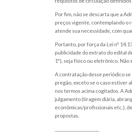
requisitos de circulação definido
Por fim, não se descarta que a Ad
preços vigente, contemplando o re
atende sua necessidade, com quant
Portanto, por força da Lei nº 14.
publicidade do extrato do edital de 
1º), seja físico ou eletrônico. Não
A contratação desse periódico se 
pregão, exceto se o caso estiver a
nos termos acima cogitados. A Adm
julgamento (tiragem diária, abrang
econômicas/profissionais etc.), d
propostas.
_________________________