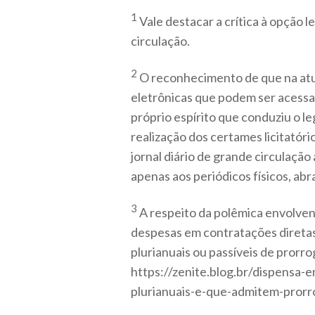
1
Vale destacar a crítica à opção l
circulação.
2
O reconhecimento de que na atu
eletrônicas que podem ser acessa
próprio espírito que conduziu o le
realização dos certames licitatóri
jornal diário de grande circulação
apenas aos periódicos físicos, a
3
A respeito da polêmica envolven
despesas em contratações diretas 
plurianuais ou passíveis de prorro
https://zenite.blog.br/dispensa-
plurianuais-e-que-admitem-prorr