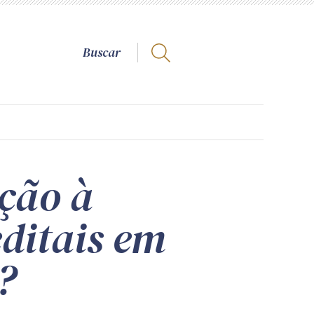
ção à
editais em
?