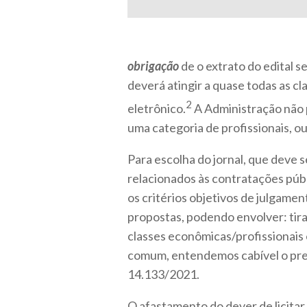
obrigação
de o extrato do edital 
deverá atingir a quase todas as cl
2
eletrônico.
A Administração não 
uma categoria de profissionais, o
Para escolha do jornal, que deve s
relacionados às contratações públ
os critérios objetivos de julgamen
propostas, podendo envolver: tirag
classes econômicas/profissionais
comum, entendemos cabível o pregão
14.133/2021.
O afastamento do dever de licita