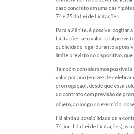
caso concreto em uma das hipótese
74 e 75 da Lei de Licitações.
Para a Zênite, é possível cogitar a 
Licitações se o valor total previs
publicidade legal durante a possív
limite previsto no dispositivo, qu
Também consideramos possível a 
valor por ano (em vez de celebrar 
prorrogação), desde que essa sol
do contrato com previsão de pror
objeto, ao longo do exercício, obs
Há ainda a possibilidade de a contr
74, inc. I da Lei de Licitações), i