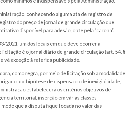
s como mínimos e indispensáveis pela Administração.
ministração, conhecendo alguma ata de registro de
gistro do preço de jornal de grande circulação que
itativo disponível para adesão, opte pela “carona”.
133/2021, um dos locais em que deve ocorrer a
licitação é o jornal diário de grande circulação (art. 54, §
 se vê exceção à referida publicidade.
dará, como regra, por meio de licitação sob a modalidade
brigado por hipótese de dispensa ou de inexigibilidade,
inistração estabelecerá os critérios objetivos de
ência territorial, inserção em várias classes
e modo que a disputa fique focada no valor das