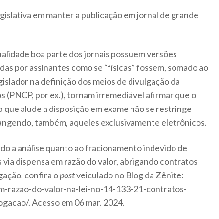
egislativa em manter a publicação em jornal de grande
alidade boa parte dos jornais possuem versões
das por assinantes como se “físicas” fossem, somado ao
gislador na definição dos meios de divulgação da
os (PNCP, por ex.), tornam irremediável afirmar que o
 a que alude a disposição em exame não se restringe
brangendo, também, aqueles exclusivamente eletrônicos.
do a análise quanto ao fracionamento indevido de
via dispensa em razão do valor, abrigando contratos
gação, confira o
post
veiculado no Blog da Zênite:
em-razao-do-valor-na-lei-no-14-133-21-contratos-
ogacao/. Acesso em 06 mar. 2024.