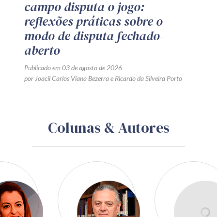
campo disputa o jogo:
reflexões práticas sobre o
modo de disputa fechado-
aberto
Publicado em 03 de agosto de 2026
por
Joacil Carlos Viana Bezerra
e
Ricardo da Silveira Porto
Colunas & Autores