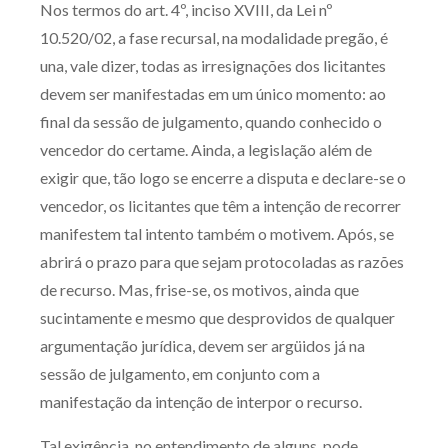
Nos termos do art. 4º, inciso XVIII, da Lei nº
Produtos e serviços
10.520/02, a fase recursal, na modalidade pregão, é
una, vale dizer, todas as irresignações dos licitantes
Zênite Fácil IA
devem ser manifestadas em um único momento: ao
Zênite Play
final da sessão de julgamento, quando conhecido o
Orientação por Escrito
vencedor do certame. Ainda, a legislação além de
Mentoria Zênite
exigir que, tão logo se encerre a disputa e declare-se o
vencedor, os licitantes que têm a intenção de recorrer
manifestem tal intento também o motivem. Após, se
Capacitação
abrirá o prazo para que sejam protocoladas as razões
de recurso. Mas, frise-se, os motivos, ainda que
Zênite Online
sucintamente e mesmo que desprovidos de qualquer
Eventos presenciais
argumentação jurídica, devem ser argüidos já na
Zênite in Company
sessão de julgamento, em conjunto com a
Diferenciais
manifestação da intenção de interpor o recurso.
Tal exigência, no entendimento de alguns, pode