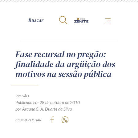
A Zênite
Fase recursal no pregão:
finalidade da argüição dos
Como publicar conosco
motivos na sessão pública
Site da Zênite
Contato
Termos de uso
PREGÃO
Publicado em 28 de outubro de 2010
Política de Privacidade
por Araune C. A. Duarte da Silva
Guia de Direitos dos Titulares de Dados
COMPARTILHAR
Encarregado (contato)