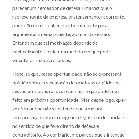
Receba por RSS
parecer um cerceador de defesa, uma vez que o
representante da empresa pretensamente recorrente,
pode não deter conhecimento suficiente para
Av. Sete de Setembro, 4698
argumentar imediatamente, ao final da sessão.
Batel
Curitiba
/
PR
CEP
80240-000
Entendem que tal motivação depende de
conhecimento técnico, na medida em que pode
Telefone (41) 2109-8666
vincular as razões recursais.
Whatsapp (41) 98881-6616
Note-se que, nessa oportunidade, não se expressará
opinião sobre a vinculação dos motivos argüidos na
sessão ou não, às razões recursais, o que poderá ser
feito em próxima oportunidade. Mas desde logo, quer
se afirmar que não se entende que a melhor
interpretação sobre a exigência legal aqui debatida é
no sentido de que fere direito de defesa e
contraditório. Ao contrário, me parece que a intenção