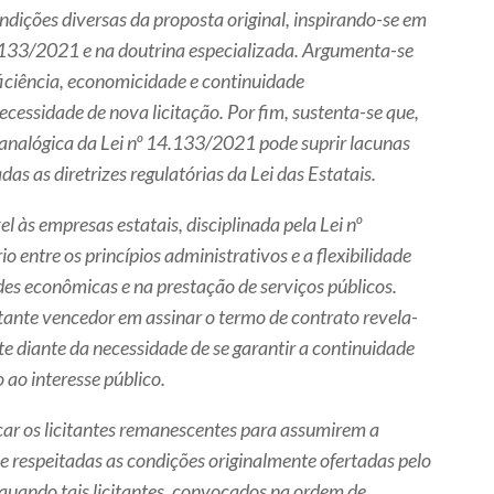
ndições diversas da proposta original, inspirando-se em
4.133/2021 e na doutrina especializada. Argumenta-se
ficiência, economicidade e continuidade
ecessidade de nova licitação. Por fim, sustenta-se que,
analógica da Lei nº 14.133/2021 pode suprir lacunas
as as diretrizes regulatórias da Lei das Estatais.
el às empresas estatais, disciplinada pela Lei nº
io entre os princípios administrativos e a flexibilidade
des econômicas e na prestação de serviços públicos.
itante vencedor em assinar o termo de contrato revela-
te diante da necessidade de se garantir a continuidade
ao interesse público.
car os licitantes remanescentes para assumirem a
e respeitadas as condições originalmente ofertadas pelo
 quando tais licitantes, convocados na ordem de