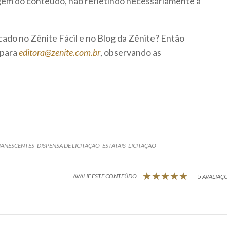
rigem do conteúdo, não refletindo necessariamente a
icado no Zênite Fácil e no Blog da Zênite? Então
 para
editora@zenite.com.br
, observando as
ANESCENTES
DISPENSA DE LICITAÇÃO
ESTATAIS
LICITAÇÃO
AVALIE ESTE CONTEÚDO
5 AVALIAÇÕ