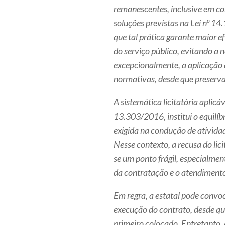
remanescentes, inclusive em co
soluções previstas na Lei nº 1
que tal prática garante maior e
do serviço público, evitando a n
excepcionalmente, a aplicação 
normativas, desde que preservad
A sistemática licitatória aplicáv
13.303/2016, institui o equilíbr
exigida na condução de ativida
Nesse contexto, a recusa do lic
se um ponto frágil, especialmen
da contratação e o atendimento 
Em regra, a estatal pode convo
execução do contrato, desde qu
primeiro colocado. Entretanto,