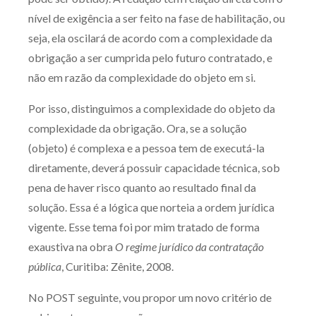
Receba por RSS
nível de exigência a ser feito na fase de habilitação, ou
seja, ela oscilará de acordo com a complexidade da
obrigação a ser cumprida pelo futuro contratado, e
Av. Sete de Setembro, 4698
não em razão da complexidade do objeto em si.
Batel
Curitiba
/
PR
CEP
80240-000
Por isso, distinguimos a complexidade do objeto da
Telefone (41) 2109-8666
complexidade da obrigação. Ora, se a solução
Whatsapp (41) 98881-6616
(objeto) é complexa e a pessoa tem de executá-la
diretamente, deverá possuir capacidade técnica, sob
pena de haver risco quanto ao resultado final da
solução. Essa é a lógica que norteia a ordem jurídica
vigente. Esse tema foi por mim tratado de forma
exaustiva na obra
O regime jurídico da contratação
pública
, Curitiba: Zênite, 2008.
No POST seguinte, vou propor um novo critério de