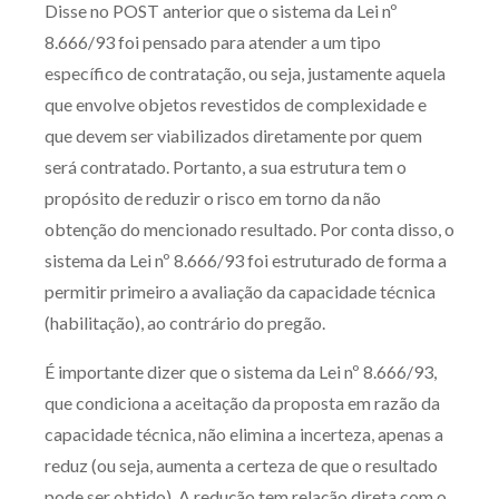
Disse no POST anterior que o sistema da Lei nº
Produtos e serviços
8.666/93 foi pensado para atender a um tipo
específico de contratação, ou seja, justamente aquela
Zênite Fácil IA
que envolve objetos revestidos de complexidade e
Zênite Play
que devem ser viabilizados diretamente por quem
Orientação por Escrito
será contratado. Portanto, a sua estrutura tem o
Mentoria Zênite
propósito de reduzir o risco em torno da não
obtenção do mencionado resultado. Por conta disso, o
sistema da Lei nº 8.666/93 foi estruturado de forma a
Capacitação
permitir primeiro a avaliação da capacidade técnica
(habilitação), ao contrário do pregão.
Zênite Online
Eventos presenciais
É importante dizer que o sistema da Lei nº 8.666/93,
Zênite in Company
que condiciona a aceitação da proposta em razão da
Diferenciais
capacidade técnica, não elimina a incerteza, apenas a
reduz (ou seja, aumenta a certeza de que o resultado
pode ser obtido). A redução tem relação direta com o