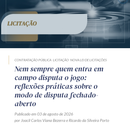
CONTRATAÇÃO PÚBLICA
LICITAÇÃO
NOVA LEI DE LICITAÇÕES
Nem sempre quem entra em
campo disputa o jogo:
reflexões práticas sobre o
modo de disputa fechado-
aberto
Publicado em 03 de agosto de 2026
por
Joacil Carlos Viana Bezerra
e
Ricardo da Silveira Porto