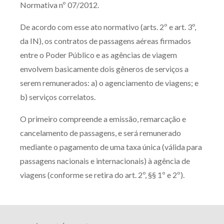
Normativa nº 07/2012.
Receba por RSS
De acordo com esse ato normativo (arts. 2º e art. 3º,
da IN), os contratos de passagens aéreas firmados
Av. Sete de Setembro, 4698
entre o Poder Público e as agências de viagem
Batel
Curitiba
/
PR
CEP
80240-000
envolvem basicamente dois gêneros de serviços a
serem remunerados: a) o agenciamento de viagens; e
Telefone (41) 2109-8666
b) serviços correlatos.
Whatsapp (41) 98881-6616
O primeiro compreende a emissão, remarcação e
cancelamento de passagens, e será remunerado
mediante o pagamento de uma taxa única (válida para
passagens nacionais e internacionais) à agência de
viagens (conforme se retira do art. 2º, §§ 1º e 2º).