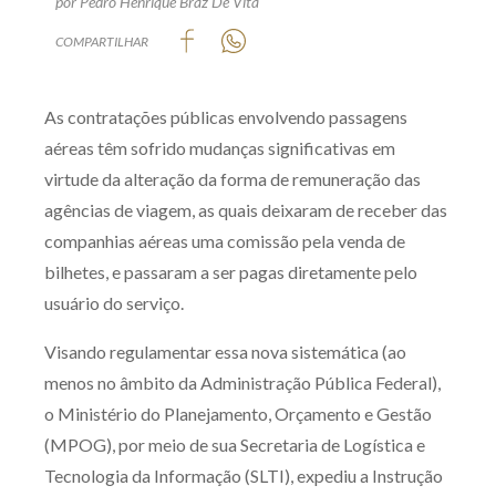
por Pedro Henrique Braz De Vita
Produtos e serviços
COMPARTILHAR
Zênite Fácil IA
As contratações públicas envolvendo passagens
Zênite Play
aéreas têm sofrido mudanças significativas em
Orientação por Escrito
virtude da alteração da forma de remuneração das
Mentoria Zênite
agências de viagem, as quais deixaram de receber das
companhias aéreas uma comissão pela venda de
Capacitação
bilhetes, e passaram a ser pagas diretamente pelo
usuário do serviço.
Zênite Online
Visando regulamentar essa nova sistemática (ao
Eventos presenciais
menos no âmbito da Administração Pública Federal),
Zênite in Company
o Ministério do Planejamento, Orçamento e Gestão
Diferenciais
(MPOG), por meio de sua Secretaria de Logística e
Tecnologia da Informação (SLTI), expediu a Instrução