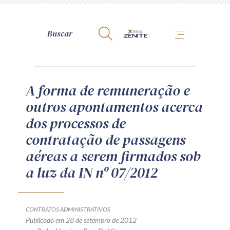
A Zênite
A forma de remuneração e
outros apontamentos acerca
Como publicar conosco
dos processos de
Site da Zênite
contratação de passagens
Contato
aéreas a serem firmados sob
Termos de uso
a luz da IN nº 07/2012
Política de Privacidade
Guia de Direitos dos Titulares de Dados
Encarregado (contato)
CONTRATOS ADMINISTRATIVOS
Publicado em 28 de setembro de 2012