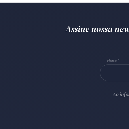
Assine nossa news
Nome
Ao inf