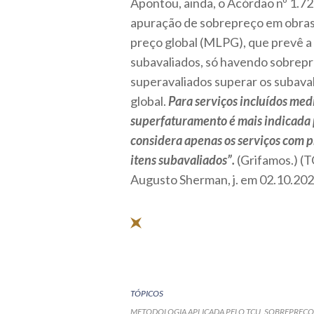
Apontou, ainda, o Acórdão nº 1.72
apuração de sobrepreço em obras 
preço global (MLPG), que prevê a
subavaliados, só havendo sobrepr
superavaliados superar os subava
global.
Para serviços incluídos med
superfaturamento é mais indicada p
considera apenas os serviços com 
itens subavaliados”.
(Grifamos.) (T
Augusto Sherman, j. em 02.10.202
TÓPICOS
METODOLOGIA APLICADA PELO TCU
SOBREPREÇO