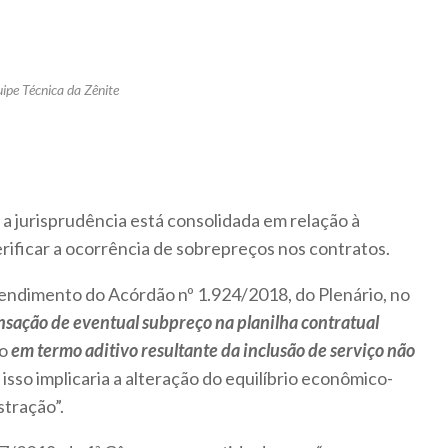
ipe Técnica da Zênite
a jurisprudência está consolidada em relação à
erificar a ocorrência de sobrepreços nos contratos.
tendimento do Acórdão nº 1.924/2018, do Plenário, no
sação de eventual subpreço na planilha contratual
do
em termo aditivo resultante da inclusão de serviço não
 isso implicaria a alteração do equilíbrio econômico-
stração”.