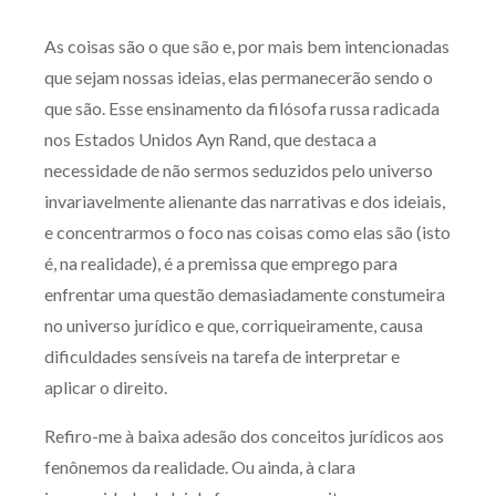
Produtos e serviços
As coisas são o que são e, por mais bem intencionadas
que sejam nossas ideias, elas permanecerão sendo o
Zênite Fácil IA
que são. Esse ensinamento da filósofa russa radicada
Zênite Play
nos Estados Unidos Ayn Rand, que destaca a
Orientação por Escrito
necessidade de não sermos seduzidos pelo universo
Mentoria Zênite
invariavelmente alienante das narrativas e dos ideiais,
e concentrarmos o foco nas coisas como elas são (isto
é, na realidade), é a premissa que emprego para
Capacitação
enfrentar uma questão demasiadamente constumeira
no universo jurídico e que, corriqueiramente, causa
Zênite Online
dificuldades sensíveis na tarefa de interpretar e
Eventos presenciais
aplicar o direito.
Zênite in Company
Diferenciais
Refiro-me à baixa adesão dos conceitos jurídicos aos
fenônemos da realidade. Ou ainda, à clara