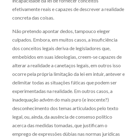
incapacidade da lei de fornecer conceitos
Receba por RSS
efetivamente reais e capazes de descrever a realidade
concreta das coisas.
Não pretendo apontar dedos, tampouco eleger
Av. Sete de Setembro, 4698
culpados. Embora, em muitos casos, a insuficiência
Batel
Curitiba
/
PR
CEP
80240-000
dos conceitos legais deriva de legisladores que,
Telefone (41) 2109-8666
embebidos em suas ideologias, creem-se capazes de
Whatsapp (41) 98881-6616
alterar a realidade a canetaços legais, em outros isso
ocorre pela própria limitação da lei em intuir, antever e
delimitar todas as situações fáticas que podem ser
experimentadas na realidade. Em outros casos, a
inadequação advém do mais puro (e inocente?)
desconhecimento dos temas articulados pelo texto
legal, ou, ainda, da ausência de consenso político
acerca das medidas tomadas, que justificam o
emprego de expressões dúbias nas normas jurídicas