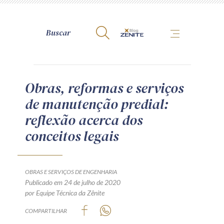
A Zênite
Obras, reformas e serviços
de manutenção predial:
Como publicar conosco
reflexão acerca dos
Site da Zênite
conceitos legais
Contato
Termos de uso
Política de Privacidade
OBRAS E SERVIÇOS DE ENGENHARIA
Guia de Direitos dos Titulares de Dados
Publicado em 24 de julho de 2020
por Equipe Técnica da Zênite
Encarregado (contato)
COMPARTILHAR