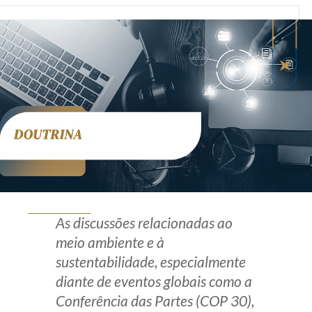
Produtos e serviços
Zênite Fácil IA
Zênite Play
Orientação por Escrito
Mentoria Zênite
Capacitação
Zênite Online
As discussões relacionadas ao
Eventos presenciais
meio ambiente e à
Zênite in Company
sustentabilidade, especialmente
Diferenciais
diante de eventos globais como a
Conferência das Partes (COP 30),