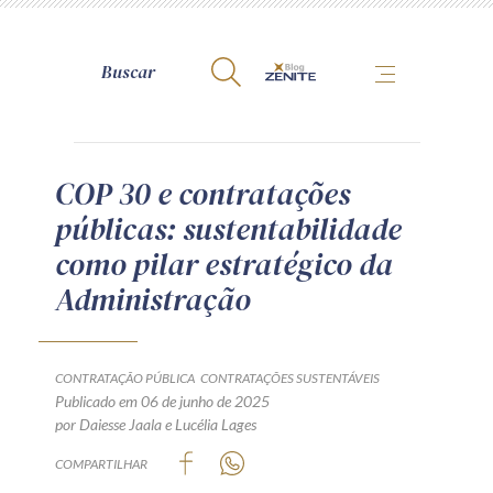
A Zênite
COP 30 e contratações
públicas: sustentabilidade
Como publicar conosco
como pilar estratégico da
Site da Zênite
Administração
Contato
Termos de uso
Política de Privacidade
CONTRATAÇÃO PÚBLICA
CONTRATAÇÕES SUSTENTÁVEIS
Guia de Direitos dos Titulares de Dados
Publicado em 06 de junho de 2025
por
Daiesse Jaala
e
Lucélia Lages
Encarregado (contato)
COMPARTILHAR