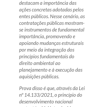
destacam a importância das
Receba por RSS
ações concretas adotadas pelos
entes públicos. Nesse cenário, as
contratações públicas mostram-
Av. Sete de Setembro, 4698
se instrumentos de fundamental
Batel
Curitiba
/
PR
CEP
80240-000
importância, promovendo e
apoiando mudanças estruturais
Telefone (41) 2109-8666
por meio da integração dos
Whatsapp (41) 98881-6616
princípios fundamentais do
direito ambiental ao
planejamento e à execução das
aquisições públicas.
Prova disso é que, através da Lei
nº 14.133/2021, o princípio do
desenvolvimento nacional