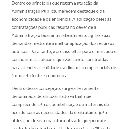
Dentre os princípios que regem a atuação da
Produtos e serviços
Administração Pública, merecem destaque o da
economicidade e da eficiência. A aplicação deles às
Zênite Fácil IA
contratações públicas resulta no dever de a
Zênite Play
Administração buscar um atendimento ágil às suas
Orientação por Escrito
demandas mediante a melhor aplicação dos recursos
Mentoria Zênite
públicos. Para tanto, é preciso olhar para o mercado e
considerar as soluções que vão sendo construídas
para atender a realidade e a dinâmica empresariais de
Capacitação
forma eficiente e econômica.
Zênite Online
Dentro dessa concepção, surge a ferramenta
Eventos presenciais
denominada de almoxarifado virtual, que
Zênite in Company
compreende:
(i)
a disponibilização de materiais de
Diferenciais
acordo com as necessidades da contratante,
(ii)
a
utilização de sistema informatizado que permite
controle de entrada e saída de materiais, e
(iii)
toda a