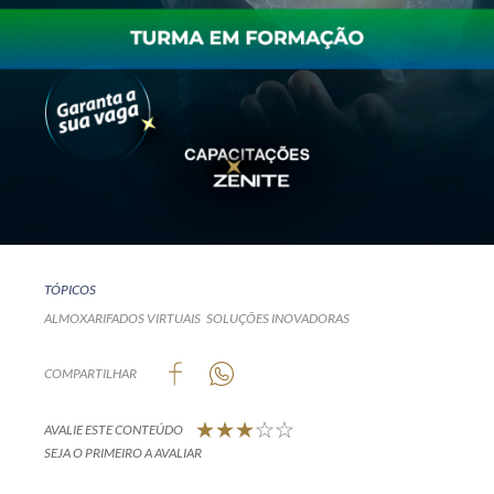
TÓPICOS
ALMOXARIFADOS VIRTUAIS
SOLUÇÕES INOVADORAS
COMPARTILHAR
AVALIE ESTE CONTEÚDO
SEJA O PRIMEIRO A AVALIAR