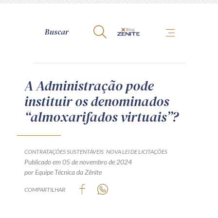
A Zênite
A Administração pode
instituir os denominados
Como publicar conosco
“almoxarifados virtuais”?
Site da Zênite
Contato
Termos de uso
CONTRATAÇÕES SUSTENTÁVEIS
NOVA LEI DE LICITAÇÕES
Publicado em 05 de novembro de 2024
Política de Privacidade
por Equipe Técnica da Zênite
Guia de Direitos dos Titulares de Dados
COMPARTILHAR
Encarregado (contato)