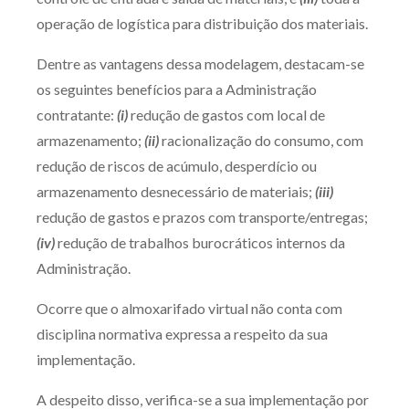
Receba por RSS
operação de logística para distribuição dos materiais.
Dentre as vantagens dessa modelagem, destacam-se
os seguintes benefícios para a Administração
Av. Sete de Setembro, 4698
contratante:
(i)
redução de gastos com local de
Batel
Curitiba
/
PR
CEP
80240-000
armazenamento;
(ii)
racionalização do consumo, com
Telefone (41) 2109-8666
redução de riscos de acúmulo, desperdício ou
Whatsapp (41) 98881-6616
armazenamento desnecessário de materiais;
(iii)
redução de gastos e prazos com transporte/entregas;
(iv)
redução de trabalhos burocráticos internos da
Administração.
Ocorre que o almoxarifado virtual não conta com
disciplina normativa expressa a respeito da sua
implementação.
A despeito disso, verifica-se a sua implementação por