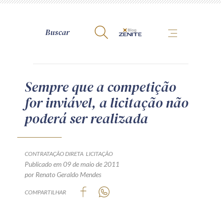
A Zênite
Sempre que a competição
for inviável, a licitação não
Como publicar conosco
poderá ser realizada
Site da Zênite
Contato
Termos de uso
CONTRATAÇÃO DIRETA
LICITAÇÃO
Publicado em 09 de maio de 2011
Política de Privacidade
por Renato Geraldo Mendes
Guia de Direitos dos Titulares de Dados
COMPARTILHAR
Encarregado (contato)