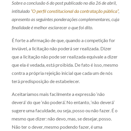
Sobre a conclusão 6 do post publicado no dia 26 de abril,
Produtos e serviços
intitulado
“O perfil constitucional da contratação pública”
,
apresento as seguintes ponderações complementares, cuja
Zênite Fácil IA
finalidade é melhor esclarecer o que foi dito.
Zênite Play
Orientação por Escrito
É forte a afirmação de que, quando a competição for
inviável, a licitação não poderá ser realizada. Dizer
Mentoria Zênite
que a licitação não pode ser realizada equivale a dizer
que ela é vedada, está proibida. De fato é isso, mesmo
Capacitação
contra a própria rejeição inicial que cada um de nós
terá predisposição de estabelecer.
Zênite Online
Aceitaríamos mais facilmente a expressão ‘não
Eventos presenciais
deverá’ do que ‘não poderá’. No entanto, ‘não deverá’
Zênite in Company
sugere uma faculdade, ou seja, posso ou não fazer. É o
Diferenciais
mesmo que dizer: não devo, mas, se desejar, posso.
Não ter o dever, mesmo podendo fazer, é uma