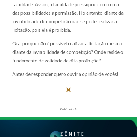
faculdade. Assim, a faculdade pressupõe como uma
Receba por RSS
das possibilidades a permissão. No entanto, diante da
inviabilidade de competição não se pode realizar a
licitação, pois ela é proibida.
Av. Sete de Setembro, 4698
Batel
Curitiba
/
PR
CEP
80240-000
Ora, porque não é possível realizar a licitação mesmo
diante da inviabilidade de competição? Onde reside o
Telefone (41) 2109-8666
fundamento de validade da dita proibição?
Whatsapp (41) 98881-6616
Antes de responder quero ouvir a opinião de vocês!
Publicidade