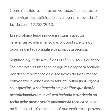
Produtos e serviços
Como é sabido, as licitações voltadas à contratação
de serviços de publicidade devem ser processadas à
Zênite Fácil IA
luz da Lei nº 12.232/2010.
Zênite Play
Orientação por Escrito
Esse diploma legal inova em alguns aspectos
Mentoria Zênite
referentes ao julgamento das propostas, entre os
quais se destaca a análise da proposta técnica.
Segundo o § 2º do art. 6º da Lei nº 12.232/10, quando
Capacitação
“houver desclassificação de alguma proposta técnica
Zênite Online
por descumprimento de disposições do instrumento
convocatório, ainda assim será atribuída
pontuação a
Eventos presenciais
seus quesitos, a ser lançada em planilhas que ficarão
Zênite in Company
acondicionadas em invólucro fechado e rubricado no
Diferenciais
fecho pelos membros da subcomissão técnica
prevista
no § 1º do art. 10 desta Lei, até que expirem os prazos