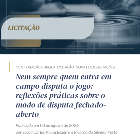
CONTRATAÇÃO PÚBLICA
LICITAÇÃO
NOVA LEI DE LICITAÇÕES
Nem sempre quem entra em
campo disputa o jogo:
reflexões práticas sobre o
modo de disputa fechado-
aberto
Publicado em 03 de agosto de 2026
por
Joacil Carlos Viana Bezerra
e
Ricardo da Silveira Porto