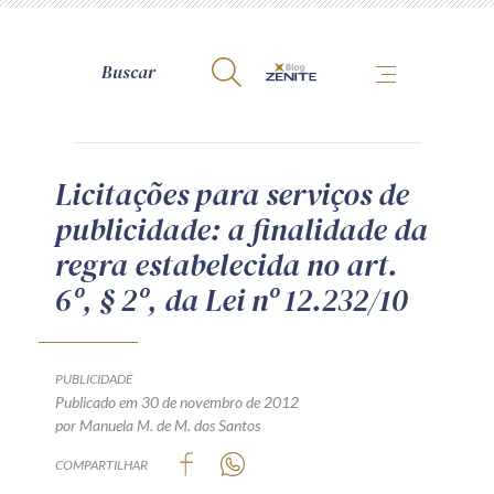
A Zênite
Licitações para serviços de
publicidade: a finalidade da
Como publicar conosco
regra estabelecida no art.
Site da Zênite
6º, § 2º, da Lei nº 12.232/10
Contato
Termos de uso
Política de Privacidade
PUBLICIDADE
Guia de Direitos dos Titulares de Dados
Publicado em 30 de novembro de 2012
por Manuela M. de M. dos Santos
Encarregado (contato)
COMPARTILHAR