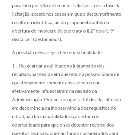
para interposição de recursos relativos a essa fase da
Receba por RSS
licitação, exceto nos casos em que o descumprimento
resulte na identificação do proponente antes da
abertura do invólucro de que trata o § 2º do art. 9º
Av. Sete de Setembro, 4698
desta Lei” (destacamos).
Batel
Curitiba
/
PR
CEP
80240-000
A previsão dessa regra tem dupla finalidade:
Telefone (41) 2109-8666
Whatsapp (41) 98881-6616
1 – Resguardar a agilidade no julgamento dos
recursos, na medida em que reduz a possibilidade de
questionamento somente aos aspectos que
efetivamente influenciaram na decisão da
Administração. Ora, se a proposta foi desclassificada
em decorrência da inobservância dos requisitos do
edital, não há razoabilidade na abertura de
oportunidade para que o seu detentor recorra dos
quesitos técnicos, que não foram considerados para