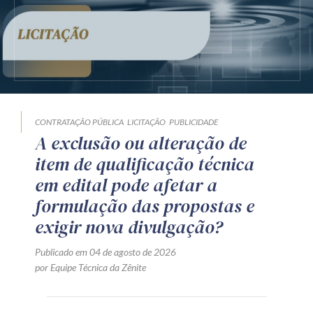
Receba por RSS
Av. Sete de Setembro, 4698
Batel
Curitiba
/
PR
CEP
80240-000
CONTRATAÇÃO PÚBLICA
LICITAÇÃO
PUBLICIDADE
Telefone (41) 2109-8666
A exclusão ou alteração de
Whatsapp (41) 98881-6616
item de qualificação técnica
em edital pode afetar a
formulação das propostas e
exigir nova divulgação?
Publicado em 04 de agosto de 2026
por Equipe Técnica da Zênite