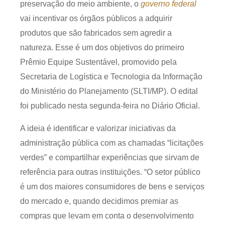
preservação do meio ambiente, o
governo federal
Produtos e serviços
vai incentivar os órgãos públicos a adquirir
produtos que são fabricados sem agredir a
Zênite Fácil IA
natureza. Esse é um dos objetivos do primeiro
Zênite Play
Prêmio Equipe Sustentável, promovido pela
Orientação por Escrito
Secretaria de Logística e Tecnologia da Informação
Mentoria Zênite
do Ministério do Planejamento (SLTI/MP). O edital
foi publicado nesta segunda-feira no Diário Oficial.
Capacitação
A ideia é identificar e valorizar iniciativas da
administração pública com as chamadas “licitações
Zênite Online
verdes” e compartilhar experiências que sirvam de
Eventos presenciais
referência para outras instituições. “O setor público
Zênite in Company
é um dos maiores consumidores de bens e serviços
Diferenciais
do mercado e, quando decidimos premiar as
compras que levam em conta o desenvolvimento