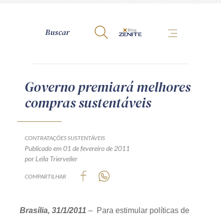
A Zênite
Governo premiará melhores
compras sustentáveis
Como publicar conosco
Site da Zênite
Contato
CONTRATAÇÕES SUSTENTÁVEIS
Publicado em 01 de fevereiro de 2011
Termos de uso
por Leila Trierveiler
Política de Privacidade
COMPARTILHAR
Guia de Direitos dos Titulares de Dados
Encarregado (contato)
Brasília, 31/1/2011
– Para estimular políticas de