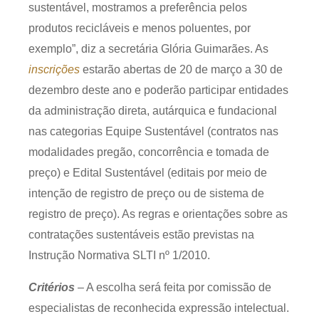
sustentável, mostramos a preferência pelos
Receba por RSS
produtos recicláveis e menos poluentes, por
exemplo”, diz a secretária Glória Guimarães. As
inscrições
estarão abertas de 20 de março a 30 de
Av. Sete de Setembro, 4698
dezembro deste ano e poderão participar entidades
Batel
Curitiba
/
PR
CEP
80240-000
da administração direta, autárquica e fundacional
Telefone (41) 2109-8666
nas categorias Equipe Sustentável (contratos nas
Whatsapp (41) 98881-6616
modalidades pregão, concorrência e tomada de
preço) e Edital Sustentável (editais por meio de
intenção de registro de preço ou de sistema de
registro de preço). As regras e orientações sobre as
contratações sustentáveis estão previstas na
Instrução Normativa SLTI nº 1/2010.
Critérios
– A escolha será feita por comissão de
especialistas de reconhecida expressão intelectual.