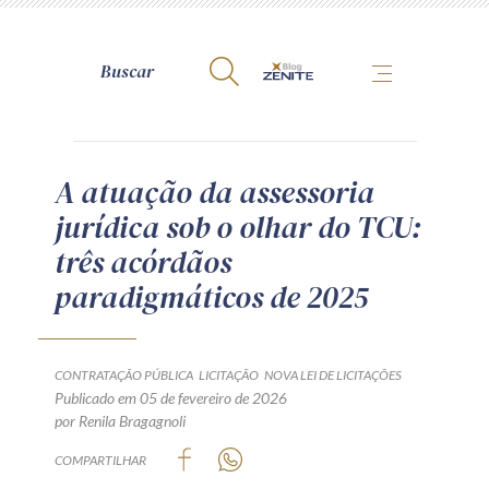
A Zênite
A atuação da assessoria
jurídica sob o olhar do TCU:
Como publicar conosco
três acórdãos
Site da Zênite
paradigmáticos de 2025
Contato
Termos de uso
Política de Privacidade
CONTRATAÇÃO PÚBLICA
LICITAÇÃO
NOVA LEI DE LICITAÇÕES
Guia de Direitos dos Titulares de Dados
Publicado em 05 de fevereiro de 2026
por Renila Bragagnoli
Encarregado (contato)
COMPARTILHAR