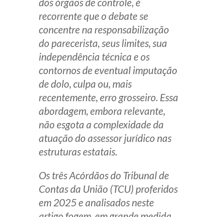
dos órgãos de controle, é
Receba por RSS
recorrente que o debate se
concentre na responsabilização
do parecerista, seus limites, sua
Av. Sete de Setembro, 4698
independência técnica e os
Batel
Curitiba
/
PR
CEP
80240-000
contornos de eventual imputação
de dolo, culpa ou, mais
Telefone (41) 2109-8666
recentemente, erro grosseiro. Essa
Whatsapp (41) 98881-6616
abordagem, embora relevante,
não esgota a complexidade da
atuação do assessor jurídico nas
estruturas estatais.
Os três Acórdãos do Tribunal de
Contas da União (TCU) proferidos
em 2025 e analisados neste
artigo fogem, em grande medida,