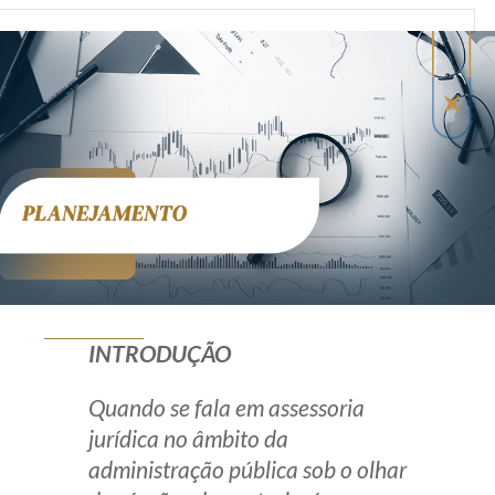
Produtos e serviços
Zênite Fácil IA
Zênite Play
Orientação por Escrito
Mentoria Zênite
Capacitação
Zênite Online
INTRODUÇÃO
Eventos presenciais
Zênite in Company
Quando se fala em assessoria
Diferenciais
jurídica no âmbito da
administração pública sob o olhar