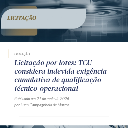
Receba por RSS
Av. Sete de Setembro, 4698
Batel
Curitiba
/
PR
CEP
80240-000
Telefone (41) 2109-8666
LICITAÇÃO
Whatsapp (41) 98881-6616
Licitação por lotes: TCU
considera indevida exigência
cumulativa de qualificação
técnico-operacional
Publicado em 21 de maio de 2026
por Luan Campagnholo de Mattos