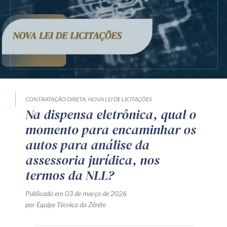
Receba por RSS
Av. Sete de Setembro, 4698
Batel
Curitiba
/
PR
CEP
80240-000
Telefone (41) 2109-8666
CONTRATAÇÃO DIRETA
NOVA LEI DE LICITAÇÕES
Whatsapp (41) 98881-6616
Na dispensa eletrônica, qual o
momento para encaminhar os
autos para análise da
assessoria jurídica, nos
termos da NLL?
Publicado em 03 de março de 2026
por Equipe Técnica da Zênite