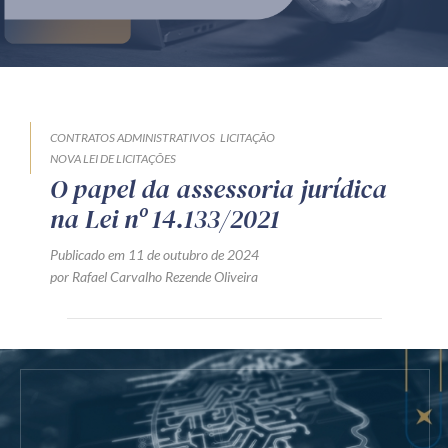
Produtos e serviços
Zênite Fácil IA
Zênite Play
Orientação por Escrito
CONTRATOS ADMINISTRATIVOS
LICITAÇÃO
NOVA LEI DE LICITAÇÕES
Mentoria Zênite
O papel da assessoria jurídica
na Lei nº 14.133/2021
Capacitação
Publicado em 11 de outubro de 2024
por Rafael Carvalho Rezende Oliveira
Zênite Online
Eventos presenciais
Zênite in Company
Diferenciais