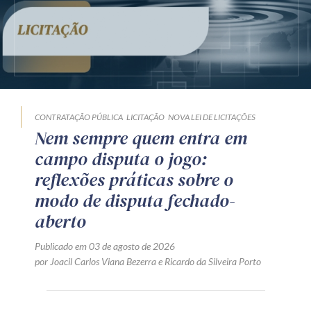
CONTRATAÇÃO PÚBLICA
LICITAÇÃO
NOVA LEI DE LICITAÇÕES
Nem sempre quem entra em
campo disputa o jogo:
reflexões práticas sobre o
modo de disputa fechado-
aberto
Publicado em 03 de agosto de 2026
por
Joacil Carlos Viana Bezerra
e
Ricardo da Silveira Porto