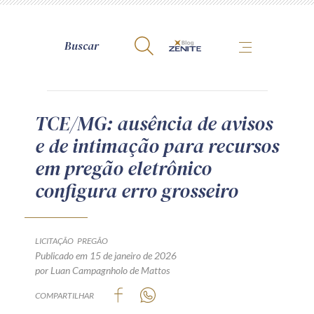
A Zênite
TCE/MG: ausência de avisos
e de intimação para recursos
Como publicar conosco
em pregão eletrônico
Site da Zênite
configura erro grosseiro
Contato
Termos de uso
Política de Privacidade
LICITAÇÃO
PREGÃO
Guia de Direitos dos Titulares de Dados
Publicado em 15 de janeiro de 2026
por Luan Campagnholo de Mattos
Encarregado (contato)
COMPARTILHAR