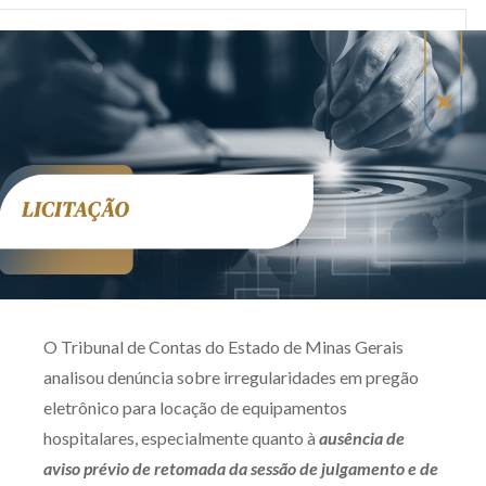
Produtos e serviços
Zênite Fácil IA
Zênite Play
Orientação por Escrito
Mentoria Zênite
Capacitação
Zênite Online
O Tribunal de Contas do Estado de Minas Gerais
Eventos presenciais
analisou denúncia sobre irregularidades em pregão
Zênite in Company
eletrônico para locação de equipamentos
Diferenciais
hospitalares, especialmente quanto à
ausência de
aviso prévio de retomada da sessão de julgamento e de