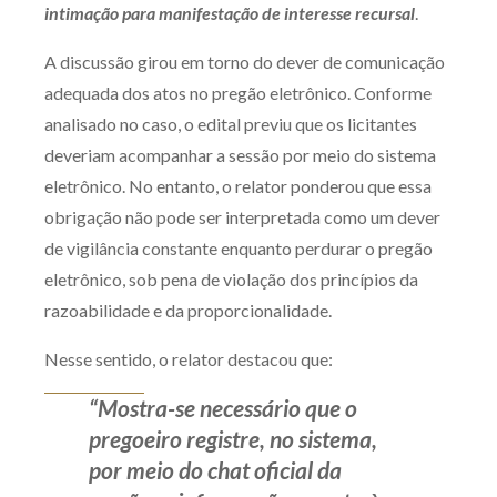
intimação para manifestação de interesse recursal
.
Receba por RSS
A discussão girou em torno do dever de comunicação
adequada dos atos no pregão eletrônico. Conforme
Av. Sete de Setembro, 4698
analisado no caso, o edital previu que os licitantes
Batel
Curitiba
/
PR
CEP
80240-000
deveriam acompanhar a sessão por meio do sistema
eletrônico. No entanto, o relator ponderou que essa
Telefone (41) 2109-8666
obrigação não pode ser interpretada como um dever
Whatsapp (41) 98881-6616
de vigilância constante enquanto perdurar o pregão
eletrônico, sob pena de violação dos princípios da
razoabilidade e da proporcionalidade.
Nesse sentido, o relator destacou que:
“Mostra-se necessário que o
pregoeiro registre, no sistema,
por meio do
chat
oficial da