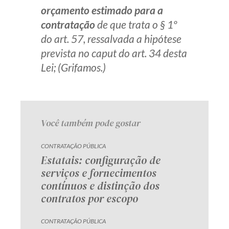
orçamento estimado para a
Receba por RSS
contratação
de que trata o § 1º
do art. 57, ressalvada a hipótese
prevista no
caput
do art. 34 desta
Av. Sete de Setembro, 4698
Lei; (Grifamos.)
Batel
Curitiba
/
PR
CEP
80240-000
Telefone (41) 2109-8666
Whatsapp (41) 98881-6616
Você também pode gostar
CONTRATAÇÃO PÚBLICA
Estatais: configuração de
serviços e fornecimentos
contínuos e distinção dos
contratos por escopo
CONTRATAÇÃO PÚBLICA