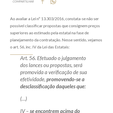
COMPARTILHAR
Produtos e serviços
Ao avaliar a Lei nº 13.303/2016, constata-se não ser
Zênite Fácil IA
possível classificar propostas que consignem preços
Zênite Play
superiores ao estimado pela estatal na fase de
Orientação por Escrito
planejamento da contratação. Nesse sentido, vejamos
Mentoria Zênite
o art. 56, inc. IV da Lei das Estatais:
Art. 56. Efetuado o julgamento
Capacitação
dos lances ou propostas, será
promovida a verificação de sua
Zênite Online
efetividade,
promovendo-se a
Eventos presenciais
desclassificação daqueles que:
Zênite in Company
Diferenciais
(…)
IV –
se encontrem acima do