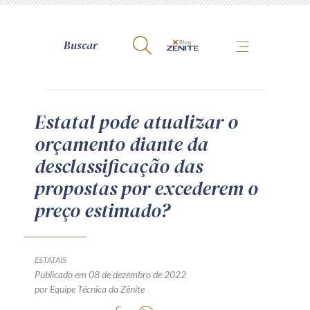
A Zênite
Estatal pode atualizar o
orçamento diante da
Como publicar conosco
desclassificação das
Site da Zênite
propostas por excederem o
Contato
preço estimado?
Termos de uso
Política de Privacidade
Guia de Direitos dos Titulares de Dados
ESTATAIS
Encarregado (contato)
Publicado em 08 de dezembro de 2022
por Equipe Técnica da Zênite