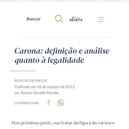
A Zênite
Carona: definição e análise
quanto à legalidade
Como publicar conosco
Site da Zênite
Contato
REGISTRO DE PREÇOS
Publicado em 26 de outubro de 2012
Termos de uso
por Renato Geraldo Mendes
Política de Privacidade
COMPARTILHAR
Guia de Direitos dos Titulares de Dados
Encarregado (contato)
Nos próximos posts, vou tratar da figura do carona e