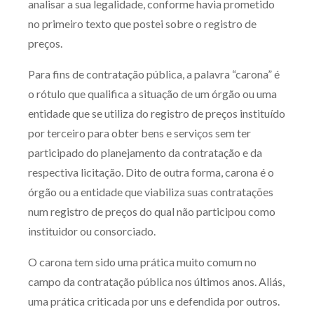
analisar a sua legalidade, conforme havia prometido
Produtos e serviços
no primeiro texto que postei sobre o registro de
preços.
Zênite Fácil IA
Para fins de contratação pública, a palavra “carona” é
Zênite Play
o rótulo que qualifica a situação de um órgão ou uma
Orientação por Escrito
entidade que se utiliza do registro de preços instituído
Mentoria Zênite
por terceiro para obter bens e serviços sem ter
participado do planejamento da contratação e da
Capacitação
respectiva licitação. Dito de outra forma, carona é o
órgão ou a entidade que viabiliza suas contratações
Zênite Online
num registro de preços do qual não participou como
Eventos presenciais
instituidor ou consorciado.
Zênite in Company
O carona tem sido uma prática muito comum no
Diferenciais
campo da contratação pública nos últimos anos. Aliás,
uma prática criticada por uns e defendida por outros.