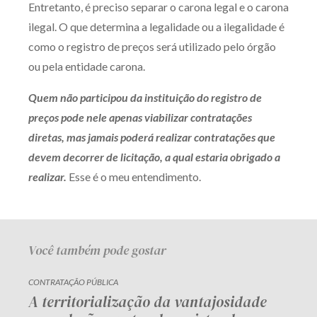
Entretanto, é preciso separar o carona legal e o carona
Receba por RSS
ilegal. O que determina a legalidade ou a ilegalidade é
como o registro de preços será utilizado pelo órgão
ou pela entidade carona.
Av. Sete de Setembro, 4698
Batel
Curitiba
/
PR
CEP
80240-000
Quem não participou da instituição do registro de
preços pode nele apenas viabilizar contratações
Telefone (41) 2109-8666
diretas, mas jamais poderá realizar contratações que
Whatsapp (41) 98881-6616
devem decorrer de licitação, a qual estaria obrigado a
realizar.
Esse é o meu entendimento.
Você também pode gostar
CONTRATAÇÃO PÚBLICA
A territorialização da vantajosidade