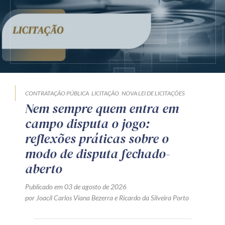
CONTRATAÇÃO PÚBLICA
LICITAÇÃO
NOVA LEI DE LICITAÇÕES
Nem sempre quem entra em
campo disputa o jogo:
reflexões práticas sobre o
modo de disputa fechado-
aberto
Publicado em 03 de agosto de 2026
por
Joacil Carlos Viana Bezerra
e
Ricardo da Silveira Porto