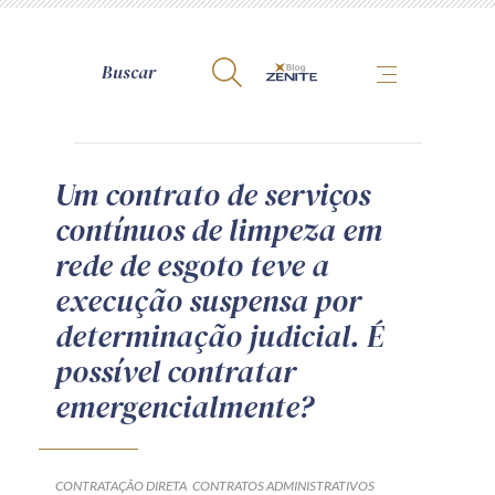
A Zênite
Um contrato de serviços
contínuos de limpeza em
Como publicar conosco
rede de esgoto teve a
Site da Zênite
execução suspensa por
Contato
determinação judicial. É
Termos de uso
possível contratar
Política de Privacidade
emergencialmente?
Guia de Direitos dos Titulares de Dados
Encarregado (contato)
CONTRATAÇÃO DIRETA
CONTRATOS ADMINISTRATIVOS