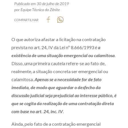
Publicado em 30 de julho de 2019
Produtos e serviços
por Equipe Técnica da Zênite
COMPARTILHAR
Zênite Fácil IA
Zênite Play
Orientação por Escrito
O que autoriza afastar a licitação na contratação
prevista no art. 24, IV da Lei nº 8.666/1993 é
a
Mentoria Zênite
existência de uma situação emergencial ou calamitosa
.
Disso, uma primeira cautela refere-se ao fato de,
Capacitação
realmente, a situação concreta ser emergencial ou
calamitosa.
Apenas se a necessidade for de fato
Zênite Online
imediata, de modo que aguardar o desfecho da
Eventos presenciais
discussão judicial seja prejudicial ao interesse público, é
Zênite in Company
que se cogita da realização de uma contratação direta
Diferenciais
com base no art. 24, inc. IV
.
Ainda, pelo fato de a contratação emergencial