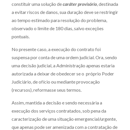
constituir uma solução de
caráter provisório
, destinada
Receba por RSS
a evitar riscos de danos, sua duração deve se restringir
ao tempo estimado para resolução do problema,
observado o limite de 180 dias, salvo exceções
Av. Sete de Setembro, 4698
pontuais.
Batel
Curitiba
/
PR
CEP
80240-000
No presente caso, a execução do contrato foi
Telefone (41) 2109-8666
suspensa por conta de uma ordem judicial. Ora, sendo
Whatsapp (41) 98881-6616
uma decisão judicial, a Administração apenas estaria
autorizada a deixar de obedecer se o próprio Poder
Judiciário, de ofício ou mediante provocação
(recursos), reformasse seus termos.
Assim, mantida a decisão e sendo necessária a
execução dos serviços contratados, sob pena da
caracterização de uma situação emergencial/urgente,
que apenas pode ser amenizada com a contratação de