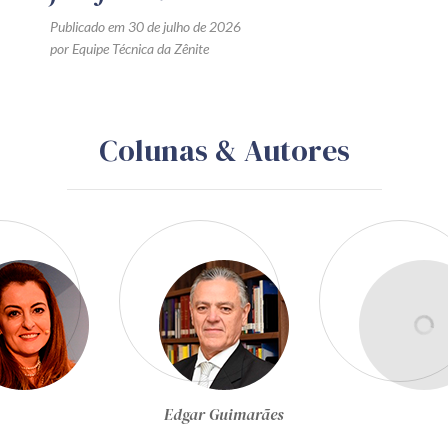
Publicado em 30 de julho de 2026
por Equipe Técnica da Zênite
Colunas & Autores
Egon Bockmann Moreira