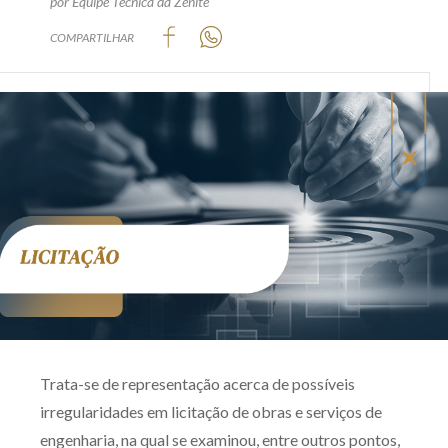
por Equipe Técnica da Zênite
Produtos e serviços
COMPARTILHAR
Zênite Fácil IA
Zênite Play
Orientação por Escrito
Mentoria Zênite
Capacitação
Zênite Online
Eventos presenciais
Zênite in Company
Trata-se de representação acerca de possíveis
Diferenciais
irregularidades em licitação de obras e serviços de
engenharia, na qual se examinou, entre outros pontos,