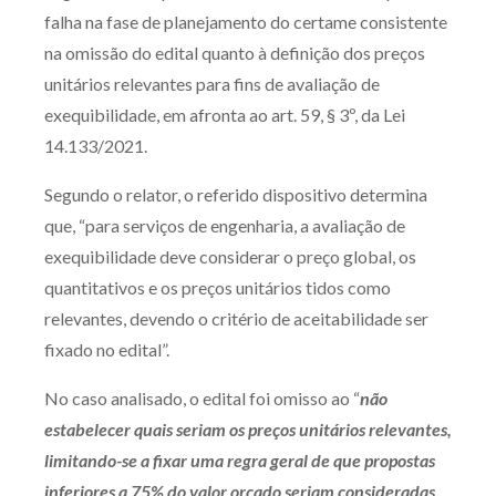
falha na fase de planejamento do certame consistente
Receba por RSS
na omissão do edital quanto à definição dos preços
unitários relevantes para fins de avaliação de
exequibilidade, em afronta ao art. 59, § 3º, da Lei
Av. Sete de Setembro, 4698
14.133/2021.
Batel
Curitiba
/
PR
CEP
80240-000
Segundo o relator, o referido dispositivo determina
Telefone (41) 2109-8666
que, “para serviços de engenharia, a avaliação de
Whatsapp (41) 98881-6616
exequibilidade deve considerar o preço global, os
quantitativos e os preços unitários tidos como
relevantes, devendo o critério de aceitabilidade ser
fixado no edital”.
No caso analisado, o edital foi omisso ao “
não
estabelecer quais seriam os preços unitários relevantes,
limitando-se a fixar uma regra geral de que propostas
inferiores a 75% do valor orçado seriam consideradas