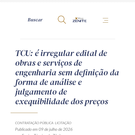
A Zênite
TCU: é irregular edital de
obras e serviços de
Como publicar conosco
engenharia sem definição da
Site da Zênite
forma de análise e
Contato
julgamento de
Termos de uso
exequibilidade dos preços
Política de Privacidade
Guia de Direitos dos Titulares de Dados
Encarregado (contato)
CONTRATAÇÃO PÚBLICA
LICITAÇÃO
Publicado em 09 de julho de 2026