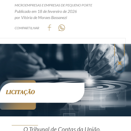
MICROEMPRESAS E EMPRESAS DE PEQUENO PORTE
Produtos e serviços
Publicado em 18 de fevereiro de 2026
por Vitória de Moraes Bassanezi
Zênite Fácil IA
COMPARTILHAR
Zênite Play
Orientação por Escrito
Mentoria Zênite
Capacitação
Zênite Online
Eventos presenciais
Zênite in Company
Diferenciais
O Tribunal de Contas da União,