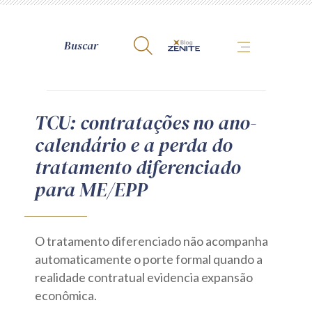
A Zênite
TCU: contratações no ano-
calendário e a perda do
Como publicar conosco
tratamento diferenciado
Site da Zênite
para ME/EPP
Contato
Termos de uso
Política de Privacidade
O tratamento diferenciado não acompanha
Guia de Direitos dos Titulares de Dados
automaticamente o porte formal quando a
Encarregado (contato)
realidade contratual evidencia expansão
econômica.