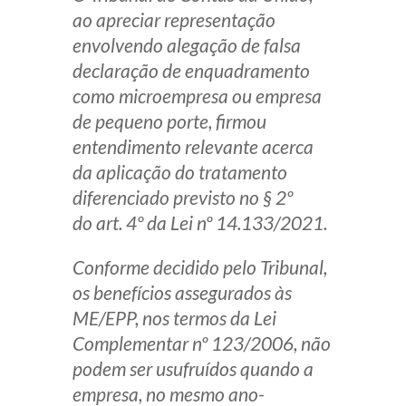
ao apreciar representação
Receba por RSS
envolvendo alegação de falsa
declaração de enquadramento
como microempresa ou empresa
Av. Sete de Setembro, 4698
de pequeno porte, firmou
Batel
Curitiba
/
PR
CEP
80240-000
entendimento relevante acerca
Telefone (41) 2109-8666
da aplicação do tratamento
Whatsapp (41) 98881-6616
diferenciado previsto no § 2º
do art. 4º da Lei nº 14.133/2021.
Conforme decidido pelo Tribunal,
os benefícios assegurados às
ME/EPP, nos termos da Lei
Complementar nº 123/2006, não
podem ser usufruídos quando a
empresa, no mesmo ano-