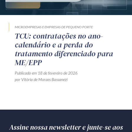
Produtos e serviços
Zênite Fácil IA
MICROEMPRESAS E EMPRESAS DE PEQUENO PORTE
Zênite Play
TCU: contratações no ano-
Orientação por Escrito
calendário e a perda do
Mentoria Zênite
tratamento diferenciado para
ME/EPP
Capacitação
Publicado em 18 de fevereiro de 2026
por Vitória de Moraes Bassanezi
Zênite Online
Eventos presenciais
Zênite in Company
Diferenciais
Assine nossa newsletter e junte-se aos