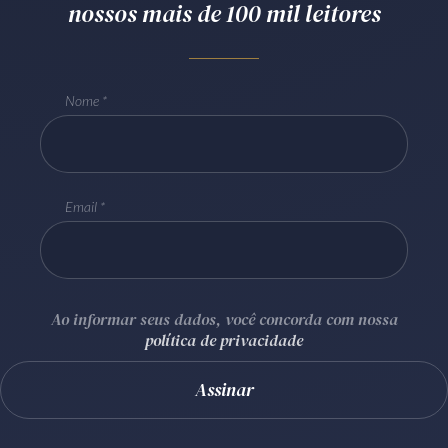
nossos mais de 100 mil leitores
Receba por RSS
Nome
Av. Sete de Setembro, 4698
Batel
Curitiba
/
PR
CEP
80240-000
Telefone (41) 2109-8666
Whatsapp (41) 98881-6616
Email
Ao informar seus dados, você concorda com nossa
política de privacidade