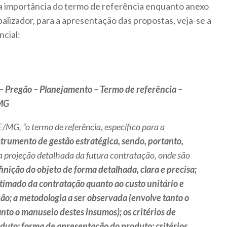
 a importância do termo de referência enquanto anexo
 balizador, para a apresentação das propostas, veja-se a
cial:
– Pregão – Planejamento – Termo de referência –
/MG
G, “o termo de referência, específico para a
strumento de gestão estratégica, sendo, portanto,
 projeção detalhada da futura contratação, onde são
finição do objeto de forma detalhada, clara e precisa;
estimado da contratação quanto ao custo unitário e
ção; a metodologia a ser observada (envolve tanto o
nto o manuseio destes insumos); os critérios de
duto; forma de apresentação do produto; critérios