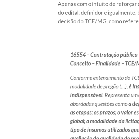
Apenas com o intuito de reforçar
do edital, definidor e igualmente,
decisão do TCE/MG, como referen
16554 – Contratação pública 
Conceito – Finalidade – TCE
Conforme entendimento do TCE/M
modalidade de pregão (…),
é in
indispensável
. Representa uma
abordadas questões como
a de
as etapas; os prazos; o valor 
global; a modalidade da licita
tipo de insumos utilizados qua
avaliação de qualidade do pro