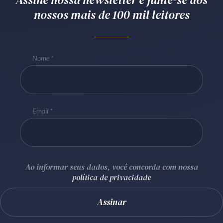
nossos mais de 100 mil leitores
Receba por RSS
Av. Sete de Setembro, 4698
Nome
Batel
Curitiba
/
PR
CEP
80240-000
Telefone (41) 2109-8666
Whatsapp (41) 98881-6616
Email
Ao informar seus dados, você concorda com nossa
política de privacidade