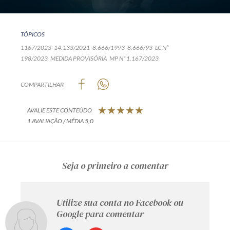
TÓPICOS
1167/2023
14.133/2021
8.666/1993
8.666/93
LC Nº
198/2023
MEDIDA PROVISÓRIA
MP Nº 1.167/2023
COMPARTILHAR
AVALIE ESTE CONTEÚDO
1 AVALIAÇÃO / MÉDIA 5,0
Seja o primeiro a comentar
Utilize sua conta no Facebook ou
Google para comentar