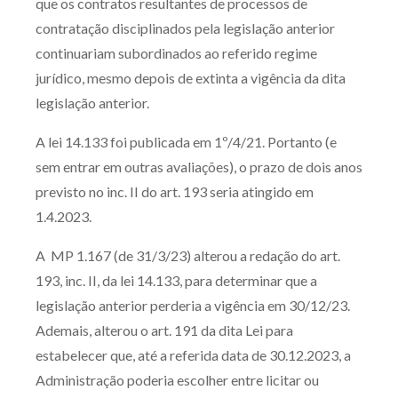
que os contratos resultantes de processos de
Receba por RSS
contratação disciplinados pela legislação anterior
continuariam subordinados ao referido regime
jurídico, mesmo depois de extinta a vigência da dita
Av. Sete de Setembro, 4698
legislação anterior.
Batel
Curitiba
/
PR
CEP
80240-000
A lei 14.133 foi publicada em 1º/4/21. Portanto (e
Telefone (41) 2109-8666
sem entrar em outras avaliações), o prazo de dois anos
Whatsapp (41) 98881-6616
previsto no inc. II do art. 193 seria atingido em
1.4.2023.
A MP 1.167 (de 31/3/23) alterou a redação do art.
193, inc. II, da lei 14.133, para determinar que a
legislação anterior perderia a vigência em 30/12/23.
Ademais, alterou o art. 191 da dita Lei para
estabelecer que, até a referida data de 30.12.2023, a
Administração poderia escolher entre licitar ou