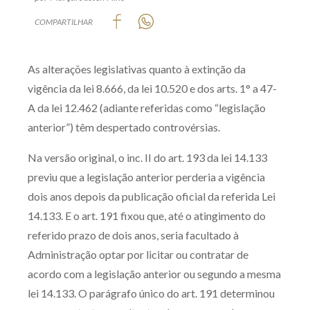
Produtos e serviços
COMPARTILHAR
Zênite Fácil IA
As alterações legislativas quanto à extinção da
Zênite Play
vigência da lei 8.666, da lei 10.520 e dos arts. 1° a 47-
Orientação por Escrito
A da lei 12.462 (adiante referidas como “legislação
Mentoria Zênite
anterior”) têm despertado controvérsias.
Na versão original, o inc. II do art. 193 da lei 14.133
Capacitação
previu que a legislação anterior perderia a vigência
dois anos depois da publicação oficial da referida Lei
Zênite Online
14.133. E o art. 191 fixou que, até o atingimento do
Eventos presenciais
referido prazo de dois anos, seria facultado à
Zênite in Company
Administração optar por licitar ou contratar de
Diferenciais
acordo com a legislação anterior ou segundo a mesma
lei 14.133. O parágrafo único do art. 191 determinou