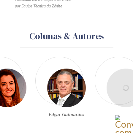
por Equipe Técnica da Zênite
Colunas & Autores
Egon Bockmann Moreira