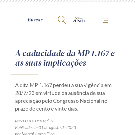
A Zênite
A caducidade da MP 1.167 e
as suas implicações
Como publicar conosco
Site da Zênite
Contato
A dita MP 1.167 perdeu a sua vigência em
Termos de uso
28/7/23 em virtude da ausência de sua
apreciação pelo Congresso Nacional no
Política de Privacidade
prazo de cento e vinte dias.
Guia de Direitos dos Titulares de Dados
Encarregado (contato)
NOVA LEI DE LICITAÇÕES
Publicado em 01 de agosto de 2023
por Marçal Justen Filho