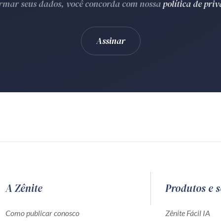
ormar seus dados, você concorda com nossa
política de pri
A Zênite
Produtos e s
Como publicar conosco
Zênite Fácil IA