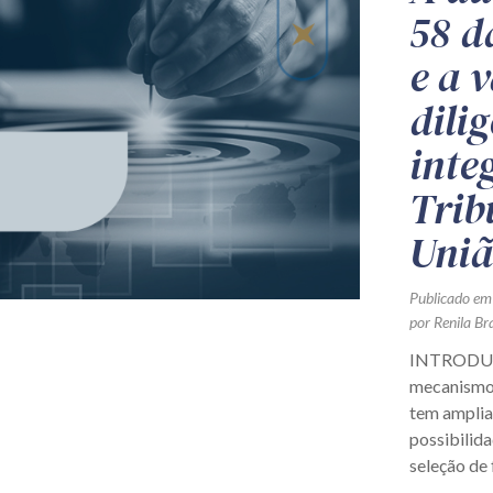
58 d
e a 
dili
inte
Trib
Uni
Publicado em
por Renila Br
INTRODUÇÃ
mecanismos
tem ampliad
possibilida
seleção de 