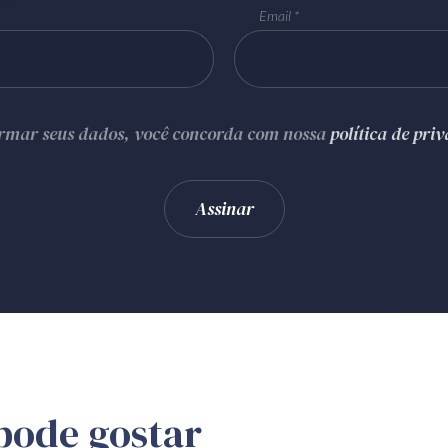
Email
ormar seus dados, você concorda com nossa
política de pri
pode gostar