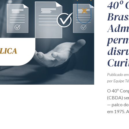
40º 
Bras
Admi
perm
disr
Curi
Publicado em
por Equipe Té
O 40º Cong
(CBDA) ser
— palco do
em 1975. A 