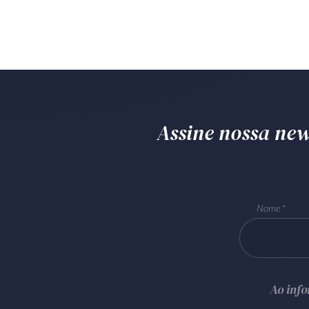
Assine nossa news
Nome
Ao inf