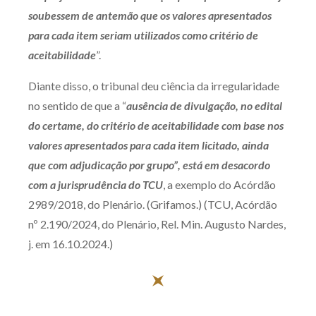
soubessem de antemão que os valores apresentados
Receba por RSS
para cada item seriam utilizados como critério de
aceitabilidade
”.
Av. Sete de Setembro, 4698
Diante disso, o tribunal deu ciência da irregularidade
Batel
Curitiba
/
PR
CEP
80240-000
no sentido de que a “
ausência de divulgação, no edital
Telefone (41) 2109-8666
do certame, do critério de aceitabilidade com base nos
Whatsapp (41) 98881-6616
valores apresentados para cada item licitado, ainda
que com adjudicação por grupo”, está em desacordo
com a jurisprudência do TCU
, a exemplo do Acórdão
2989/2018, do Plenário. (Grifamos.) (TCU, Acórdão
nº 2.190/2024, do Plenário, Rel. Min. Augusto Nardes,
j. em 16.10.2024.)