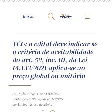
A Zênite
TCU: o edital deve indicar se
o critério de aceitabilidade
Como publicar conosco
do art. 59, inc. III, da Lei
Site da Zênite
14.133/2021 aplica-se ao
Contato
preço global ou unitário
Termos de uso
Política de Privacidade
Guia de Direitos dos Titulares de Dados
LICITAÇÃO
NOVA LEI DE LICITAÇÕES
Encarregado (contato)
Publicado em 09 de janeiro de 2025
por Equipe Técnica da Zênite