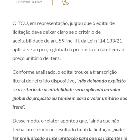
COMPARTILHAR
Produtos e serviços
O TCU, em representação, julgou que o edital de
Zênite Fácil IA
licitação deve deixar claro se o critério de
Zênite Play
aceitabilidade do art. 59, inc. III, da Lei nº 14.133/21
Orientação por Escrito
aplica-se ao preço global da proposta ou também ao
Mentoria Zênite
preço unitário de itens.
Conforme analisado, o edital trouxe a transcrição
Capacitação
literal do referido dispositivo, “
não deixando explícito
se o critério de aceitabilidade seria aplicado ao valor
Zênite Online
global da proposta ou também para o valor unitário dos
Eventos presenciais
itens
”.
Zênite in Company
Desse modo, o relator apontou que, “ainda que não
Diferenciais
tenha interferido no resultado final da licitação,
pode
ter prejudicado a interpretação para que os licitantes já