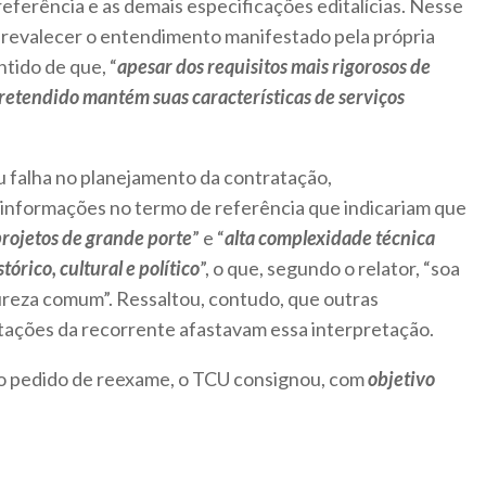
referência e as demais especificações editalícias. Nesse
revalecer o entendimento manifestado pela própria
tido de que, “
apesar dos requisitos mais rigorosos de
 pretendido mantém suas características de serviços
u falha no planejamento da contratação,
 informações no termo de referência que indicariam que
projetos de grande porte
” e “
alta complexidade técnica
órico, cultural e político
”, o que, segundo o relator, “soa
reza comum”. Ressaltou, contudo, que outras
stações da recorrente afastavam essa interpretação.
ao pedido de reexame, o TCU consignou, com
objetivo