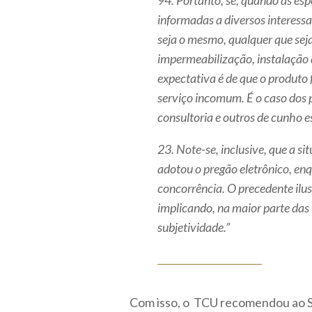
94. Portanto, se, quando as es
informadas a diversos interessa
seja o mesmo, qualquer que seja
impermeabilização, instalação d
expectativa é de que o produto 
serviço incomum. É o caso dos p
consultoria e outros de cunho e
23. Note-se, inclusive, que a si
adotou o pregão eletrônico, en
concorrência. O precedente ilu
implicando, na maior parte das
subjetividade.”
Com isso, o TCU recomendou ao