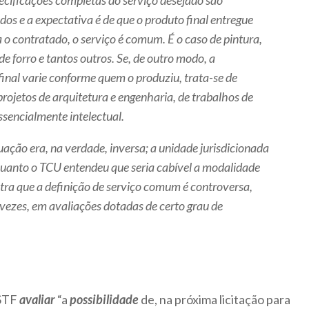
pecificações completas do serviço desejado são
dos e a expectativa é de que o produto final entregue
 o contratado, o serviço é comum. É o caso de pintura,
e forro e tantos outros. Se, de outro modo, a
final varie conforme quem o produziu, trata-se de
rojetos de arquitetura e engenharia, de trabalhos de
ssencialmente intelectual.
tuação era, na verdade, inversa; a unidade jurisdicionada
quanto o TCU entendeu que seria cabível a modalidade
stra que a definição de serviço comum é controversa,
 vezes, em avaliações dotadas de certo grau de
 STF
avaliar
“a
possibilidade
de, na próxima licitação para