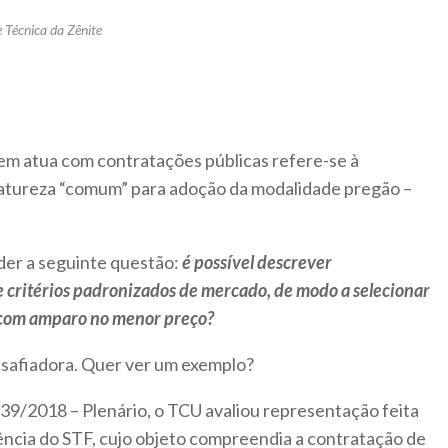
 Técnica da Zênite
uem atua com contratações públicas refere-se à
natureza “comum” para adoção da modalidade pregão –
der a seguinte questão:
é possível descrever
de critérios padronizados de mercado, de modo a selecionar
 com amparo no menor preço?
esafiadora. Quer ver um exemplo?
9/2018 – Plenário, o TCU avaliou representação feita
ncia do STF, cujo objeto compreendia a contratação de