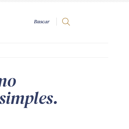
omo
simples.