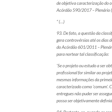
de objetiva caracterização do o
Acórdão 590/2017 – Plenário (R
“ (…)
93. De fato, a questão da clas
gera controvérsias até os dias d
do Acórdão 601/2011 – Plenário
para nortear tal classificação:
‘Se o projeto ou estudo a ser o
profissional for similar ao pro
mesmas informações da primeira,
caracterizado como ‘comum’. Ca
entregues não puder ser assegu
possa ser objetivamente defini