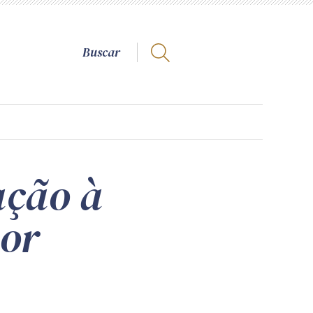
ação à
por