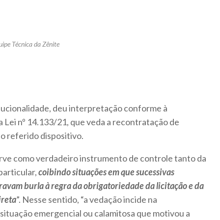
uipe Técnica da Zênite
tucionalidade, deu interpretação conforme à
 da Lei nº 14.133/21, que veda a recontratação de
 referido dispositivo.
erve como verdadeiro instrumento de controle tanto da
articular,
coibindo situações em que sucessivas
avam burla à regra da obrigatoriedade da licitação e da
ireta
”. Nesse sentido, “a vedação incide na
situação emergencial ou calamitosa que motivou a