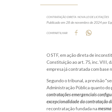
CONTRATAÇÃO DIRETA
NOVA LEI DE LICITAÇÕES
Publicado em 28 de novembro de 2024
por Eq
COMPARTILHAR
O STF, em ação direta de inconsti
Constituição ao art. 75, inc. VIII,
empresa já contratada com base no
Segundo o tribunal, a previsão “s
Administração Pública quanto do p
contratações emergenciais configur
excepcionalidade da contratação d
recontratação fundada na
mesma