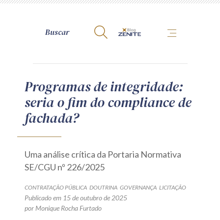
A Zênite
Programas de integridade:
seria o fim do compliance de
Como publicar conosco
fachada?
Site da Zênite
Contato
Termos de uso
Uma análise crítica da Portaria Normativa
Política de Privacidade
SE/CGU nº 226/2025
Guia de Direitos dos Titulares de Dados
CONTRATAÇÃO PÚBLICA
DOUTRINA
GOVERNANÇA
LICITAÇÃO
Encarregado (contato)
Publicado em 15 de outubro de 2025
por Monique Rocha Furtado