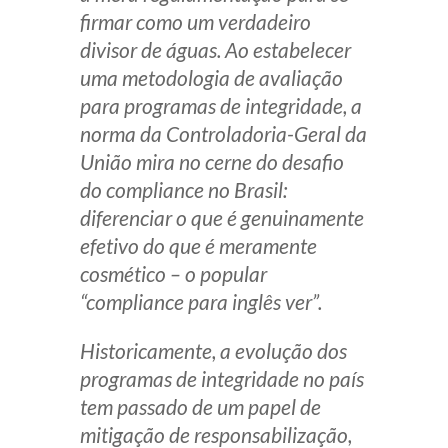
firmar como um verdadeiro
Receba por RSS
divisor de águas. Ao estabelecer
uma metodologia de avaliação
para programas de integridade, a
Av. Sete de Setembro, 4698
norma da Controladoria-Geral da
Batel
Curitiba
/
PR
CEP
80240-000
União mira no cerne do desafio
Telefone (41) 2109-8666
do compliance no Brasil:
Whatsapp (41) 98881-6616
diferenciar o que é genuinamente
efetivo do que é meramente
cosmético – o popular
“
compliance
para inglês ver”.
Historicamente, a evolução dos
programas de integridade no país
tem passado de um papel de
mitigação de responsabilização,