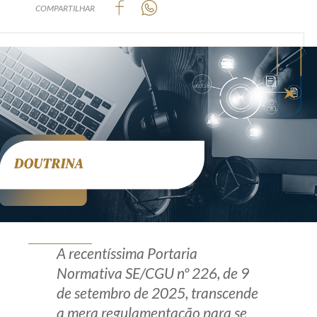
COMPARTILHAR
Produtos e serviços
Zênite Fácil IA
Zênite Play
Orientação por Escrito
Mentoria Zênite
Capacitação
Zênite Online
Eventos presenciais
A recentíssima Portaria
Zênite in Company
Normativa SE/CGU nº 226, de 9
Diferenciais
de setembro de 2025, transcende
a mera regulamentação para se