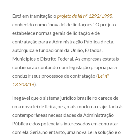
Produtos e serviços
Está em tramitação o
projeto de lei nº 1292/1995
,
Zênite Fácil IA
conhecido como “nova lei de licitações”. O projeto
Zênite Play
estabelece normas gerais de licitação e de
contratação para a Administração Pública direta,
Orientação por Escrito
autárquica e fundacional da União, Estados,
Mentoria Zênite
Municípios e Distrito Federal. As empresas estatais
continuarão contando com legislação própria para
Capacitação
conduzir seus processos de contratação (
Lei nº
13.303/16
).
Zênite Online
Inegável que o sistema jurídico brasileiro carece de
Eventos presenciais
uma nova lei de licitações, mais moderna e ajustada às
Zênite in Company
contemporâneas necessidades da Administração
Diferenciais
Pública e dos potenciais interessados em contratar
com ela. Seria, no entanto, uma nova Lei a solução e o