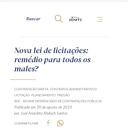
A Zênite
Nova lei de licitações:
remédio para todos os
Como publicar conosco
males?
Site da Zênite
Contato
Termos de uso
CONTRATAÇÃO DIRETA
CONTRATOS ADMINISTRATIVOS
LICITAÇÃO
PLANEJAMENTO
Política de Privacidade
PREGÃO
RDC - REGIME DIFERENCIADO DE CONTRATAÇÕES PÚBLICAS
Guia de Direitos dos Titulares de Dados
Publicado em 20 de agosto de 2019
Encarregado (contato)
por José Anacleto Abduch Santos
COMPARTILHAR