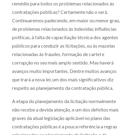
remédio para todos os problemas relacionados às
Receba por RSS
contratações públicas? Certamente não o será.
Continuaremos padecendo, em maior ou menor grau,
de problemas relacionados às indevidas influências
Av. Sete de Setembro, 4698
políticas, à falta de capacitação técnica dos agentes
Batel
Curitiba
/
PR
CEP
80240-000
públicos para conduzir as licitações, ou às mazelas
Telefone (41) 2109-8666
relacionadas às fraudes, formação de cartel e
Whatsapp (41) 98881-6616
corrupção no seu mais amplo sentido. Mas haverá
avanços muito importantes. Dentre muitos avanços
que trará a nova lei, um dos mais significativos diz
respeito ao planejamento da contratação pública.
A etapa do planejamento da licitação normalmente
não recebe a devida atenção, e um dos defeitos mais
graves da atual legislação aplicável no plano das
contratações públicas é a pouca referência a regras
relacionadas ao planejamento da licitação e do