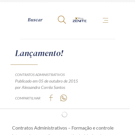
A Zênite
Lançamento!
Como publicar conosco
Site da Zênite
CONTRATOS ADMINISTRATIVOS
Publicado em 05 de outubro de 2015
Contato
por Alessandra Corrêa Santos
Termos de uso
COMPARTILHAR
Política de Privacidade
Guia de Direitos dos Titulares de Dados
Encarregado (contato)
Contratos Administrativos – Formação e controle