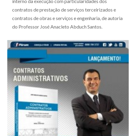
interno da execução com particularidades dos
Produtos e serviços
contratos de prestação de serviços terceirizados e
contratos de obras e serviços e engenharia, de autoria
Zênite Fácil IA
do Professor José Anacleto Abduch Santos.
Zênite Play
Orientação por Escrito
Mentoria Zênite
Capacitação
Zênite Online
Eventos presenciais
Zênite in Company
Diferenciais