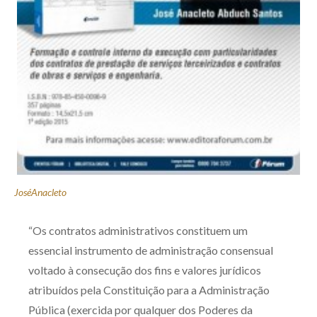
Receba por RSS
Av. Sete de Setembro, 4698
Batel
Curitiba
/
PR
CEP
80240-000
Telefone (41) 2109-8666
Whatsapp (41) 98881-6616
JoséAnacleto
“Os contratos administrativos constituem um
essencial instrumento de administração consensual
voltado à consecução dos fins e valores jurídicos
atribuídos pela Constituição para a Administração
Pública (exercida por qualquer dos Poderes da