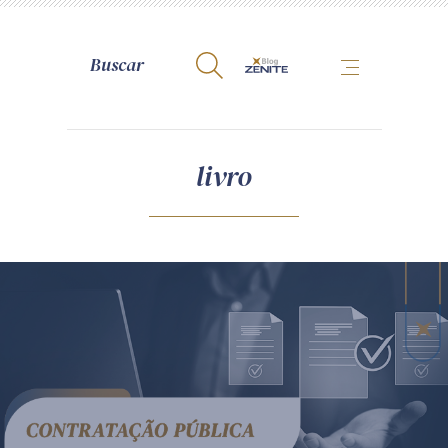
A Zênite
livro
Como publicar conosco
Site da Zênite
Contato
Termos de uso
Política de Privacidade
Guia de Direitos dos Titulares de Dados
Encarregado (contato)