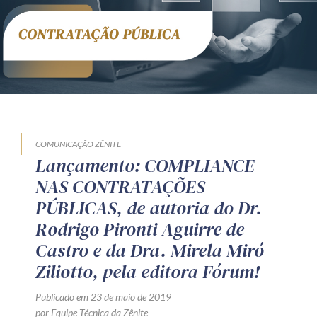
Receba por RSS
Av. Sete de Setembro, 4698
Batel
Curitiba
/
PR
CEP
80240-000
Telefone (41) 2109-8666
Whatsapp (41) 98881-6616
COMUNICAÇÃO ZÊNITE
Lançamento: COMPLIANCE
NAS CONTRATAÇÕES
PÚBLICAS, de autoria do Dr.
Rodrigo Pironti Aguirre de
Castro e da Dra. Mirela Miró
Ziliotto, pela editora Fórum!
Publicado em 23 de maio de 2019
por Equipe Técnica da Zênite