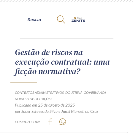
A Zênite
Gestão de riscos na
execução contratual: uma
Como publicar conosco
ficção normativa?
Site da Zênite
Contato
Termos de uso
CONTRATOS ADMINISTRATIVOS
DOUTRINA
GOVERNANÇA
NOVA LEI DE LICITAÇÕES
Política de Privacidade
Publicado em 25 de agosto de 2025
Guia de Direitos dos Titulares de Dados
por
Jader Esteves da Silva
e
Jamil Manasfi da Cruz
Encarregado (contato)
COMPARTILHAR