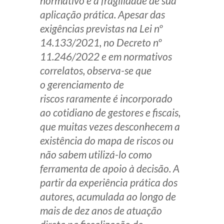
normativo e a fragilidade de sua
Receba por RSS
aplicação prática. Apesar das
exigências previstas na Lei nº
14.133/2021, no Decreto nº
Av. Sete de Setembro, 4698
11.246/2022 e em normativos
Batel
Curitiba
/
PR
CEP
80240-000
correlatos, observa-se que
o gerenciamento de
Telefone (41) 2109-8666
riscos raramente é incorporado
Whatsapp (41) 98881-6616
ao cotidiano de gestores e fiscais,
que muitas vezes desconhecem a
existência do mapa de riscos ou
não sabem utilizá-lo como
ferramenta de apoio à decisão. A
partir da experiência prática dos
autores, acumulada ao longo de
mais de dez anos de atuação