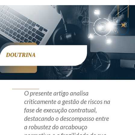
Produtos e serviços
Zênite Fácil IA
Zênite Play
Orientação por Escrito
Mentoria Zênite
Capacitação
Zênite Online
O presente artigo analisa
Eventos presenciais
criticamente a gestão de riscos na
Zênite in Company
fase de execução contratual,
Diferenciais
destacando o descompasso entre
a robustez do arcabouço