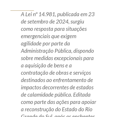
Produtos e serviços
A Lei nº 14.981, publicada em 23
Zênite Fácil IA
de setembro de 2024, surgiu
como resposta para situações
Zênite Play
emergenciais que exigem
Orientação por Escrito
agilidade por parte da
Mentoria Zênite
Administração Pública, dispondo
sobre medidas excepcionais para
Capacitação
a aquisição de bens e a
contratação de obras e serviços
Zênite Online
destinados ao enfrentamento de
Eventos presenciais
impactos decorrentes de estados
Zênite in Company
de calamidade pública. Editada
como parte das ações para apoiar
Diferenciais
a reconstrução do Estado do Rio
Grande do Sul, após as enchentes