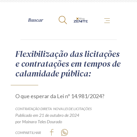
A Zênite
Flexibilização das licitações
e contratações em tempos de
Como publicar conosco
calamidade pública:
Site da Zênite
Contato
Termos de uso
O que esperar da Lei nº 14.981/2024?
Política de Privacidade
CONTRATAÇÃO DIRETA
NOVA LEI DE LICITAÇÕES
Guia de Direitos dos Titulares de Dados
Publicado em 21 de outubro de 2024
Encarregado (contato)
por Mainara Teles Dourado
COMPARTILHAR