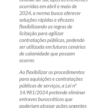
ocorridas em abril e maio de
Receba por RSS
2024, a norma busca oferecer
soluções rápidas e eficazes
Av. Sete de Setembro, 4698
flexibilizando as regras de
Batel
Curitiba
/
PR
CEP
80240-000
licitação para agilizar
contratações públicas, podendo
Telefone (41) 2109-8666
ser utilizada em futuros cenários
Whatsapp (41) 98881-6616
de calamidade que possam
ocorrer.
Ao flexibilizar os procedimentos
para aquisições e contratações
públicas de serviços, a Lei nº
14.981/2024 pretende eliminar
entraves burocráticos que
poderiam atrasar ações urgentes