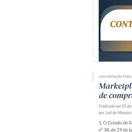
CONTRATAÇÃO PÚBL
Marketpl
de compr
Publicado em 05 de
por Joel de Menezes
1. O Estado de 
nº 34, de 29 de j