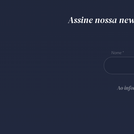
Assine nossa news
Nome
Ao inf