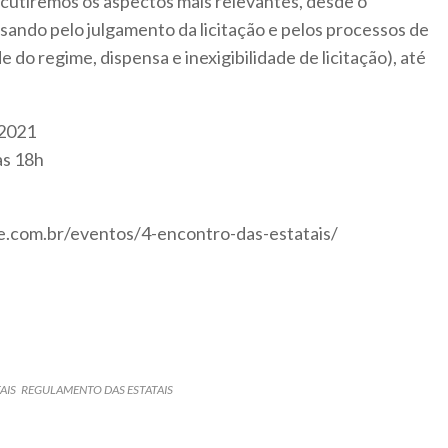
scutiremos os aspectos mais relevantes, desde o
sando pelo julgamento da licitação e pelos processos de
e do regime, dispensa e inexigibilidade de licitação), até
 2021
às 18h
e.com.br/eventos/4-encontro-das-estatais/
AIS
REGULAMENTO DAS ESTATAIS