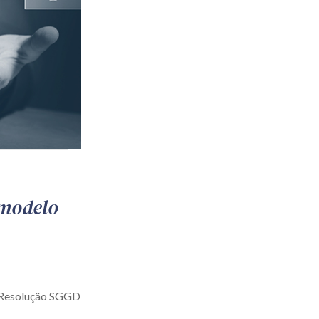
 modelo
a Resolução SGGD