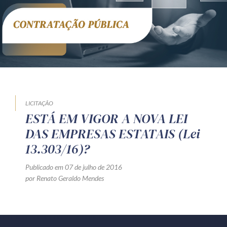
Receba por RSS
Av. Sete de Setembro, 4698
Batel
Curitiba
/
PR
CEP
80240-000
Telefone (41) 2109-8666
Whatsapp (41) 98881-6616
LICITAÇÃO
ESTÁ EM VIGOR A NOVA LEI
DAS EMPRESAS ESTATAIS (Lei
13.303/16)?
Publicado em 07 de julho de 2016
por Renato Geraldo Mendes