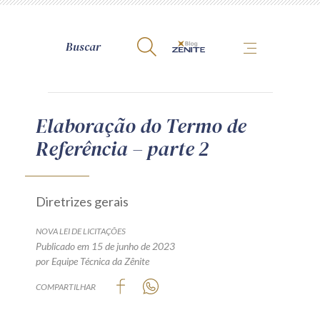
A Zênite
Elaboração do Termo de
Referência – parte 2
Como publicar conosco
Site da Zênite
Contato
Diretrizes gerais
Termos de uso
NOVA LEI DE LICITAÇÕES
Política de Privacidade
Publicado em 15 de junho de 2023
Guia de Direitos dos Titulares de Dados
por Equipe Técnica da Zênite
Encarregado (contato)
COMPARTILHAR