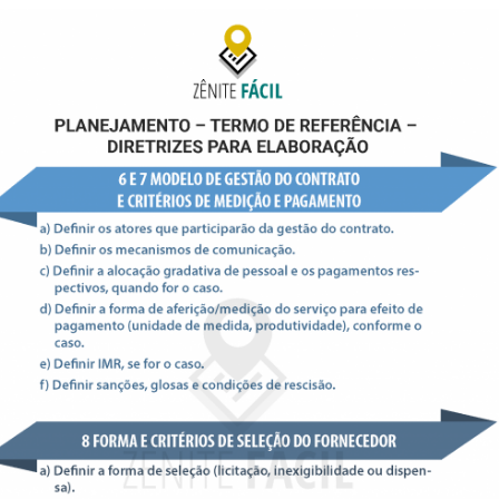
Produtos e serviços
Zênite Fácil IA
Zênite Play
Orientação por Escrito
Mentoria Zênite
Capacitação
Zênite Online
Eventos presenciais
Zênite in Company
Diferenciais