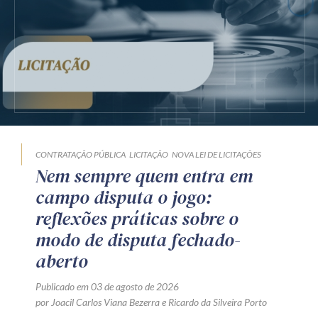
CONTRATAÇÃO PÚBLICA
LICITAÇÃO
NOVA LEI DE LICITAÇÕES
Nem sempre quem entra em
campo disputa o jogo:
reflexões práticas sobre o
modo de disputa fechado-
aberto
Publicado em 03 de agosto de 2026
por
Joacil Carlos Viana Bezerra
e
Ricardo da Silveira Porto