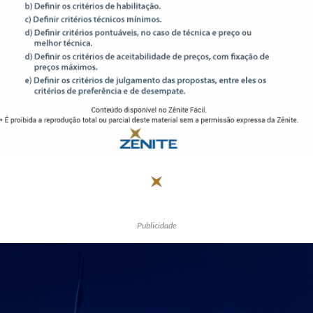
Receba por RSS
Av. Sete de Setembro, 4698
Batel
Curitiba
/
PR
CEP
80240-000
Telefone (41) 2109-8666
Whatsapp (41) 98881-6616
Publicidade