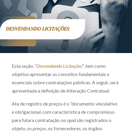
Produtos e serviços
Zênite Fácil IA
Zênite Play
Orientação por Escrito
Mentoria Zênite
Esta seção, “
Desvendando Licitações
”
, tem como
Capacitação
objetivo apresentar os conceitos fundamentais e
essenciais sobre contratações públicas. A seguir, será
Zênite Online
apresentada a definição de Alteração Contratual:
Eventos presenciais
Ata de registro de preços é o “documento vinculativo
Zênite in Company
e obrigacional, com característica de compromisso
Diferenciais
para futura contratação, no qual são registrados o
objeto, os preços, os fornecedores, os órgãos