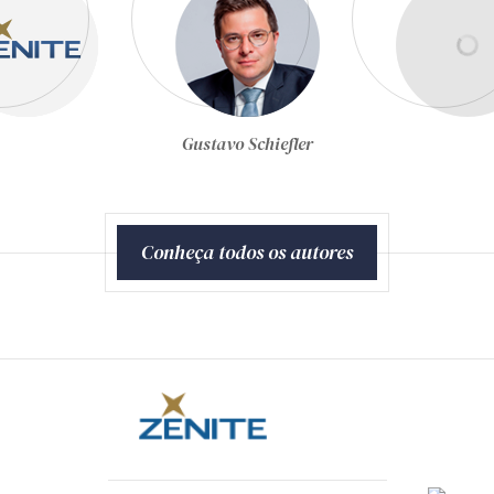
Joel de Menezes Niebuhr
Conheça todos os autores