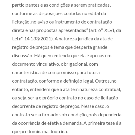
participantes e as condições a serem praticadas,
Receba por RSS
conforme as disposições contidas no edital da
licitação, no aviso ou instrumento de contratação
direta e nas propostas apresentadas” (art. 6º, XLVI, da
Av. Sete de Setembro, 4698
Lei nº 14.133/2021). A natureza jurídica da ata de
Batel
Curitiba
/
PR
CEP
80240-000
registro de preços é tema que desperta grande
Telefone (41) 2109-8666
discussão. Há quem entenda que ela é apenas um
Whatsapp (41) 98881-6616
documento vinculativo, obrigacional, com
característica de compromisso para futura
contratação, conforme a definição legal. Outros, no
entanto, entendem que a ata tem natureza contratual,
ou seja, seria o próprio contrato no caso de licitação
decorrente de registro de preços. Nesse caso, o
contrato seria firmado sob condição, pois dependeria
da ocorrência de efetiva demanda. A primeira tese é a
que predomina na doutrina.