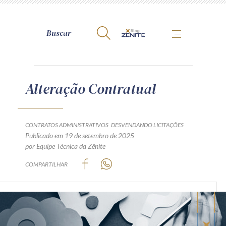
A Zênite
Alteração Contratual
Como publicar conosco
Site da Zênite
CONTRATOS ADMINISTRATIVOS
DESVENDANDO LICITAÇÕES
Publicado em 19 de setembro de 2025
Contato
por Equipe Técnica da Zênite
Termos de uso
COMPARTILHAR
Política de Privacidade
Guia de Direitos dos Titulares de Dados
Encarregado (contato)