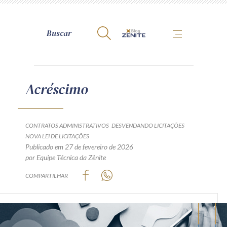
A Zênite
Acréscimo
Como publicar conosco
Site da Zênite
CONTRATOS ADMINISTRATIVOS
DESVENDANDO LICITAÇÕES
NOVA LEI DE LICITAÇÕES
Contato
Publicado em 27 de fevereiro de 2026
Termos de uso
por Equipe Técnica da Zênite
Política de Privacidade
COMPARTILHAR
Guia de Direitos dos Titulares de Dados
Encarregado (contato)