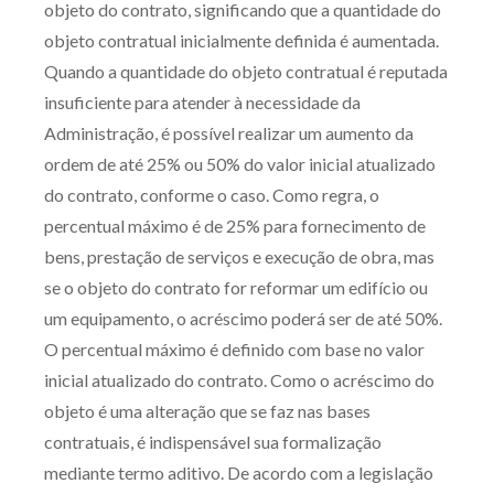
objeto do contrato, significando que a quantidade do
Receba por RSS
objeto contratual inicialmente definida é aumentada.
Quando a quantidade do objeto contratual é reputada
insuficiente para atender à necessidade da
Av. Sete de Setembro, 4698
Administração, é possível realizar um aumento da
Batel
Curitiba
/
PR
CEP
80240-000
ordem de até 25% ou 50% do valor inicial atualizado
do contrato, conforme o caso. Como regra, o
Telefone (41) 2109-8666
percentual máximo é de 25% para fornecimento de
Whatsapp (41) 98881-6616
bens, prestação de serviços e execução de obra, mas
se o objeto do contrato for reformar um edifício ou
um equipamento, o acréscimo poderá ser de até 50%.
O percentual máximo é definido com base no valor
inicial atualizado do contrato. Como o acréscimo do
objeto é uma alteração que se faz nas bases
contratuais, é indispensável sua formalização
mediante termo aditivo. De acordo com a legislação