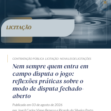
CONTRATAÇÃO PÚBLICA
LICITAÇÃO
NOVA LEI DE LICITAÇÕES
Nem sempre quem entra em
campo disputa o jogo:
reflexões práticas sobre o
modo de disputa fechado-
aberto
Publicado em 03 de agosto de 2026
por
Joacil Carlos Viana Bezerra
e
Ricardo da Silveira Porto