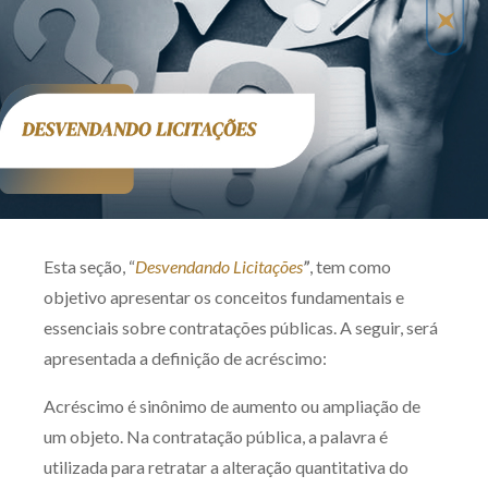
Produtos e serviços
Zênite Fácil IA
Zênite Play
Orientação por Escrito
Mentoria Zênite
Capacitação
Esta seção, “
Desvendando Licitações
”
, tem como
objetivo apresentar os conceitos fundamentais e
Zênite Online
essenciais sobre contratações públicas. A seguir, será
Eventos presenciais
apresentada a definição de acréscimo:
Zênite in Company
Acréscimo é sinônimo de aumento ou ampliação de
Diferenciais
um objeto. Na contratação pública, a palavra é
utilizada para retratar a alteração quantitativa do