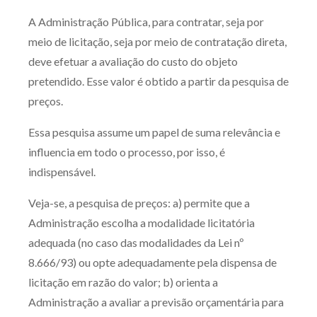
Produtos e serviços
A Administração Pública, para contratar, seja por
meio de licitação, seja por meio de contratação direta,
Zênite Fácil IA
deve efetuar a avaliação do custo do objeto
Zênite Play
pretendido. Esse valor é obtido a partir da pesquisa de
Orientação por Escrito
preços.
Mentoria Zênite
Essa pesquisa assume um papel de suma relevância e
influencia em todo o processo, por isso, é
Capacitação
indispensável.
Veja-se, a pesquisa de preços: a) permite que a
Zênite Online
Administração escolha a modalidade licitatória
Eventos presenciais
adequada (no caso das modalidades da Lei nº
Zênite in Company
8.666/93) ou opte adequadamente pela dispensa de
Diferenciais
licitação em razão do valor; b) orienta a
Administração a avaliar a previsão orçamentária para