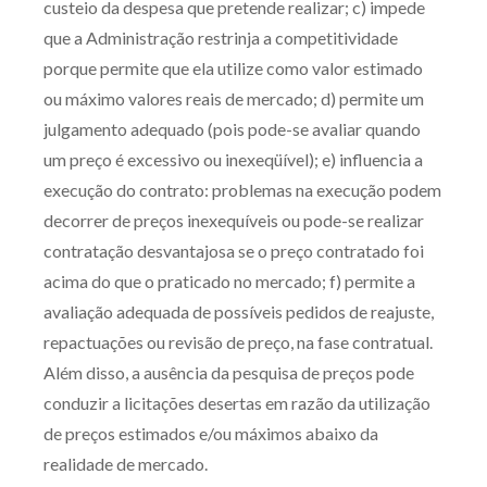
custeio da despesa que pretende realizar; c) impede
Receba por RSS
que a Administração restrinja a competitividade
porque permite que ela utilize como valor estimado
ou máximo valores reais de mercado; d) permite um
Av. Sete de Setembro, 4698
julgamento adequado (pois pode-se avaliar quando
Batel
Curitiba
/
PR
CEP
80240-000
um preço é excessivo ou inexeqüível); e) influencia a
execução do contrato: problemas na execução podem
Telefone (41) 2109-8666
decorrer de preços inexequíveis ou pode-se realizar
Whatsapp (41) 98881-6616
contratação desvantajosa se o preço contratado foi
acima do que o praticado no mercado; f) permite a
avaliação adequada de possíveis pedidos de reajuste,
repactuações ou revisão de preço, na fase contratual.
Além disso, a ausência da pesquisa de preços pode
conduzir a licitações desertas em razão da utilização
de preços estimados e/ou máximos abaixo da
realidade de mercado.