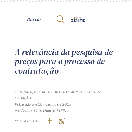
A Zênite
A relevância da pesquisa de
preços para o processo de
Como publicar conosco
contratação
Site da Zênite
Contato
Termos de uso
CONTRATAÇÃO DIRETA
CONTRATOS ADMINISTRATIVOS
LICITAÇÃO
Política de Privacidade
Publicado em 18 de maio de 2015
Guia de Direitos dos Titulares de Dados
por Araune C. A. Duarte da Silva
Encarregado (contato)
COMPARTILHAR