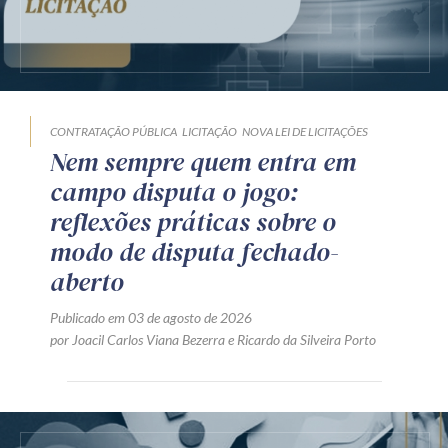
CONTRATAÇÃO PÚBLICA
LICITAÇÃO
NOVA LEI DE LICITAÇÕES
Nem sempre quem entra em
campo disputa o jogo:
reflexões práticas sobre o
modo de disputa fechado-
aberto
Publicado em 03 de agosto de 2026
por
Joacil Carlos Viana Bezerra
e
Ricardo da Silveira Porto