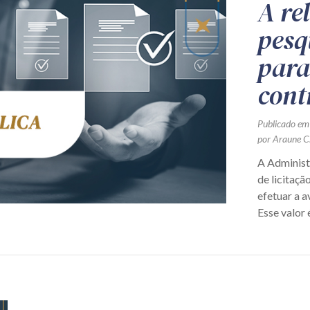
A re
pesq
para
cont
Publicado em
por Araune C.
A Administr
de licitaçã
efetuar a a
Esse valor é