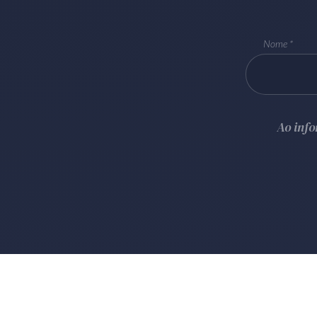
Nome
Ao inf