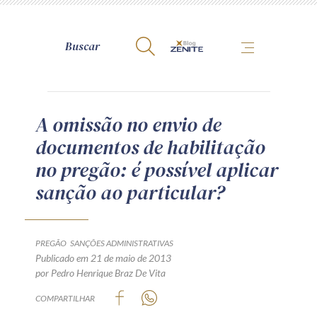
A Zênite
A omissão no envio de
documentos de habilitação
Como publicar conosco
no pregão: é possível aplicar
Site da Zênite
sanção ao particular?
Contato
Termos de uso
Política de Privacidade
PREGÃO
SANÇÕES ADMINISTRATIVAS
Guia de Direitos dos Titulares de Dados
Publicado em 21 de maio de 2013
por Pedro Henrique Braz De Vita
Encarregado (contato)
COMPARTILHAR