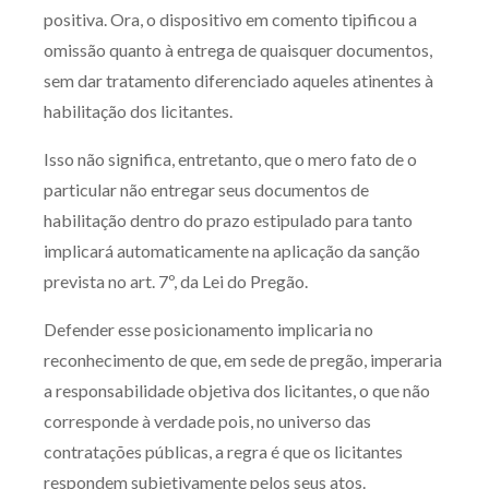
positiva. Ora, o dispositivo em comento tipificou a
Receba por RSS
omissão quanto à entrega de quaisquer documentos,
sem dar tratamento diferenciado aqueles atinentes à
habilitação dos licitantes.
Av. Sete de Setembro, 4698
Batel
Curitiba
/
PR
CEP
80240-000
Isso não significa, entretanto, que o mero fato de o
particular não entregar seus documentos de
Telefone (41) 2109-8666
habilitação dentro do prazo estipulado para tanto
Whatsapp (41) 98881-6616
implicará automaticamente na aplicação da sanção
prevista no art. 7º, da Lei do Pregão.
Defender esse posicionamento implicaria no
reconhecimento de que, em sede de pregão, imperaria
a responsabilidade objetiva dos licitantes, o que não
corresponde à verdade pois, no universo das
contratações públicas, a regra é que os licitantes
respondem subjetivamente pelos seus atos.