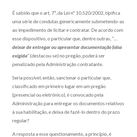
Produtos e serviços
É sabido que o art. 7º, da Lei nº 10.520/2002, tipifica
uma série de condutas genericamente submetendo-as
Zênite Fácil IA
ao impedimento de licitar e contratar. De acordo com
Zênite Play
esse dispositivo, o particular que, dentre outras, “…
Orientação por Escrito
deixar de entregar ou apresentar documentação falsa
Mentoria Zênite
exigida
” (destacou-se) no pregão, poderá ser
penalizado pela Administração contratante.
Capacitação
Seria possível, então, sancionar o particular que,
classificado em primeiro lugar em um pregão
Zênite Online
(presencial ou eletrônico), é convocado pela
Eventos presenciais
Administração para entregar os documentos relativos
Zênite in Company
à sua habilitação, e deixa de fazê-lo dentro do prazo
Diferenciais
regular?
A resposta a esse questionamento, a princípio, é