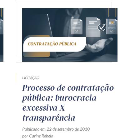
LICITAÇÃO
Processo de contratação
pública: burocracia
excessiva X
transparência
Publicado em 22 de setembro de 2010
por Carine Rebelo