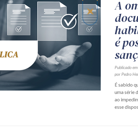
A om
docu
habi
é pos
sanç
Publicado em
por Pedro He
É sabido qu
uma série 
ao impedim
esse disposi