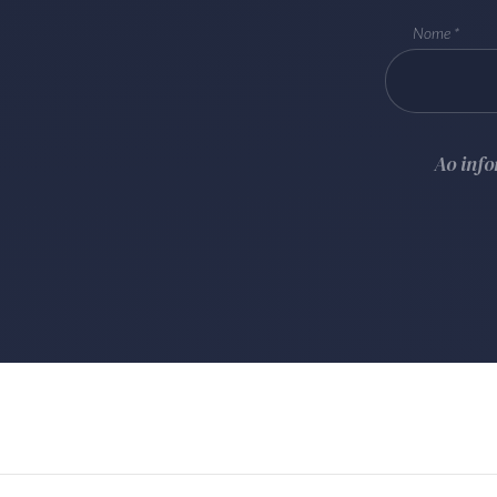
Nome
Ao inf