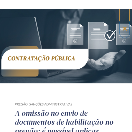
Receba por RSS
Av. Sete de Setembro, 4698
Batel
Curitiba
/
PR
CEP
80240-000
Telefone (41) 2109-8666
Whatsapp (41) 98881-6616
PREGÃO
SANÇÕES ADMINISTRATIVAS
A omissão no envio de
documentos de habilitação no
pregão: é possível aplicar