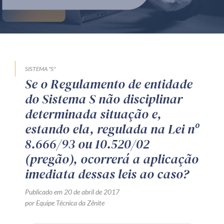
Produtos e serviços
Zênite Fácil IA
Zênite Play
Orientação por Escrito
SISTEMA "S"
Se o Regulamento de entidade
Mentoria Zênite
do Sistema S não disciplinar
determinada situação e,
Capacitação
estando ela, regulada na Lei nº
8.666/93 ou 10.520/02
Zênite Online
(pregão), ocorrerá a aplicação
Eventos presenciais
imediata dessas leis ao caso?
Zênite in Company
Publicado em 20 de abril de 2017
Diferenciais
por Equipe Técnica da Zênite