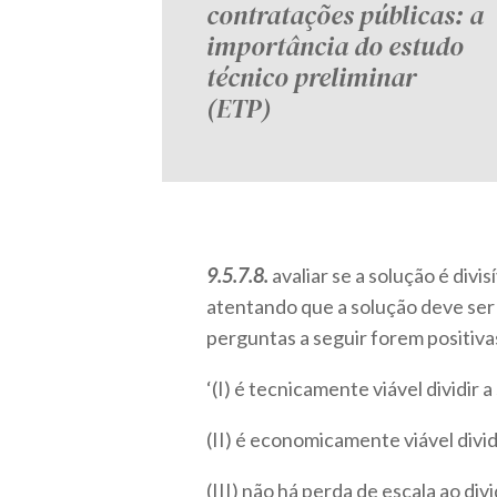
contratações públicas: a
importância do estudo
técnico preliminar
(ETP)
9.5.7.8.
avaliar se a solução é div
atentando que a solução deve ser
perguntas a seguir forem positiva
‘(I) é tecnicamente viável dividir 
(II) é economicamente viável divid
(III) não há perda de escala ao divi