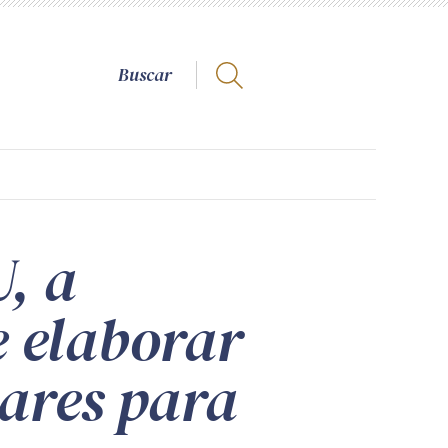
, a
 elaborar
nares para