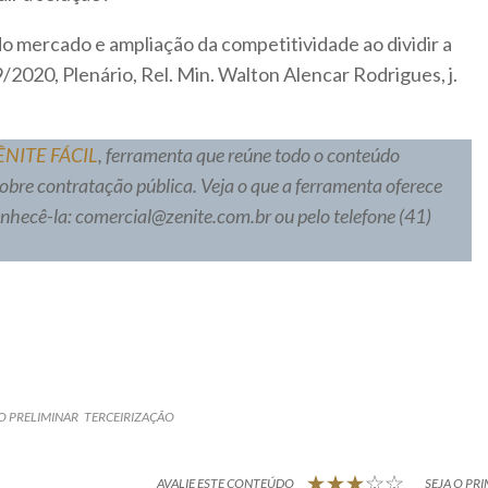
o mercado e ampliação da competitividade ao dividir a
/2020, Plenário, Rel. Min. Walton Alencar Rodrigues, j.
ÊNITE FÁCIL
, ferramenta que reúne todo o conteúdo
sobre contratação pública. Veja o que a ferramenta oferece
conhecê-la: comercial@zenite.com.br ou pelo telefone (41)
O PRELIMINAR
TERCEIRIZAÇÃO
AVALIE ESTE CONTEÚDO
SEJA O PRI