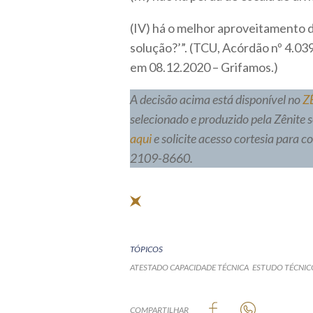
(IV) há o melhor aproveitamento d
solução?’”. (TCU, Acórdão nº 4.039
em 08.12.2020 – Grifamos.)
A decisão acima está disponível no
Z
selecionado e produzido pela Zênite 
aqui
e solicite acesso cortesia para 
2109-8660.
TÓPICOS
ATESTADO CAPACIDADE TÉCNICA
ESTUDO TÉCNIC
COMPARTILHAR